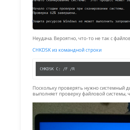
Неудача. Вероятно, что-то не так с файл
CHKDSK из командной строки
CHKDSK C: /F /R
Поскольку проверять нужно системный дис
выполняет проверку файловой системы, чт