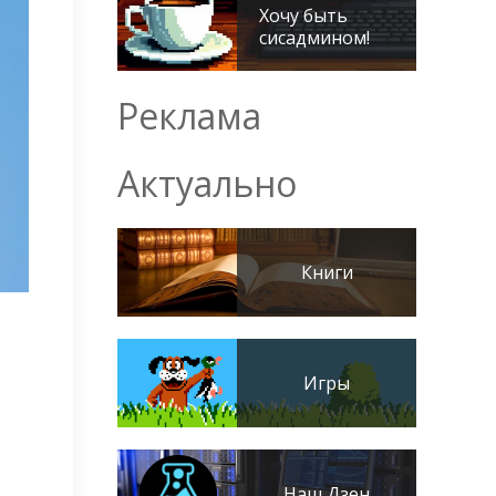
Хочу быть
сисадмином!
Реклама
Актуально
Книги
Игры
Наш Дзен