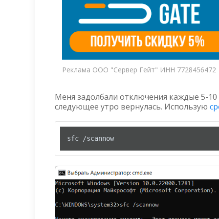
Реклама ООО "Сервер Гейт" ИНН 7728456472
Меня задолбали отключения каждые 5-10 м
следующее утро вернулась. Использую
ср
sfc /scannow