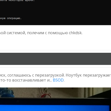
овой системой, полечим с помощью chkdsk.
к, соглашаюсь с перезагрузкой. Ноутбук перезагружает
о-то восстанавливает и...
BSOD
.