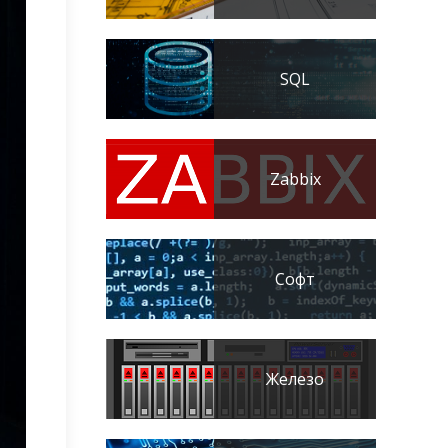
SQL
Zabbix
Софт
Железо