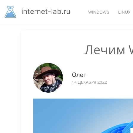
Перейти
Основная
к
internet-lab.ru
WINDOWS
LINUX
основному
навигация
содержанию
Лечим W
Олег
14 ДЕКАБРЯ 2022