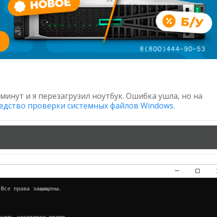
инут и я перезагрузил ноутбук. Ошибка ушла, но на
едство проверки системных файлов Windows
.