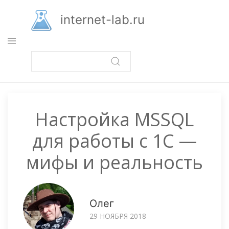
Перейти
к
internet-lab.ru
основному
содержанию
Настройка MSSQL
для работы с 1С —
мифы и реальность
Олег
29 НОЯБРЯ 2018