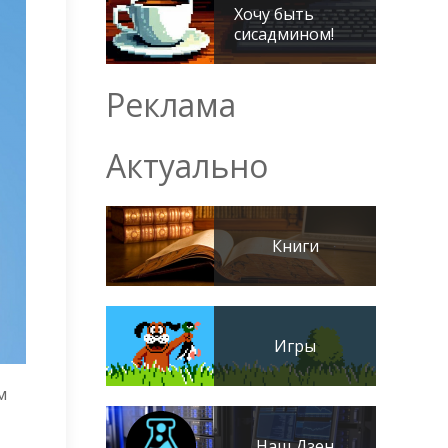
Хочу быть
сисадмином!
Реклама
Актуально
Книги
Игры
м
Наш Дзен