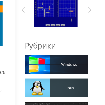
Рубрики
Windows
сии
Linux
o