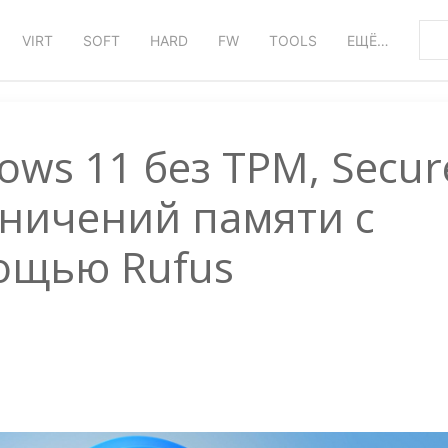
VIRT
SOFT
HARD
FW
TOOLS
ЕЩЁ…
ows 11 без TPM, Secur
аничений памяти с
ощью Rufus