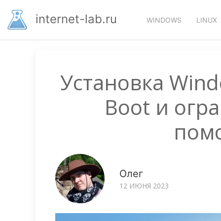
Перейти
Основная
к
internet-lab.ru
WINDOWS
LINUX
основному
навигация
содержанию
Установка Wind
Boot и огр
пом
Олег
12 ИЮНЯ 2023