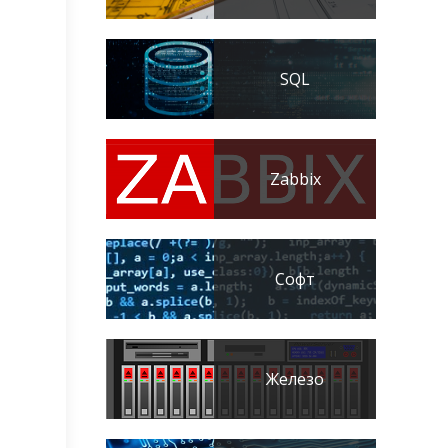
SQL
Zabbix
Софт
Железо