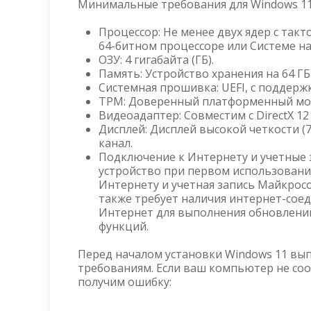
Минимальные требования для Windows 11
Процессор: Не менее двух ядер с такт
64-битном процессоре или Системе на 
ОЗУ: 4 гигабайта (ГБ).
Память: Устройство хранения на 64 ГБ
Системная прошивка: UEFI, с поддержк
TPM: Доверенный платформенный моду
Видеоадаптер: Совместим с DirectX 1
Дисплей: Дисплей высокой четкости (
канал.
Подключение к Интернету и учетные 
устройство при первом использовании
Интернету и учетная запись Майкросо
также требует наличия интернет-соеди
Интернет для выполнения обновлений,
функций.
Перед началом установки Windows 11 вы
требованиям. Если ваш компьютер не со
получим ошибку: