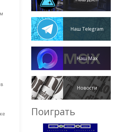
ом
Наш Telegram
Наш Max
 в
Новости
Поиграть
ке