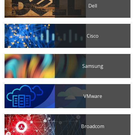
Dell
Cisco
Samsung
VMware
Broadcom