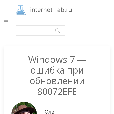
Перейти
к
internet-lab.ru
основному
содержанию
Windows 7 —
ошибка при
обновлении
80072EFE
Олег