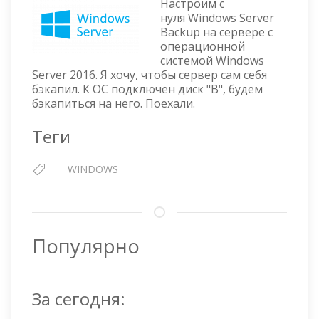
Настроим с
2016
нуля Windows Server
—
Backup на сервере с
НАСТРОЙКА
операционной
WINDOWS
системой Windows
SERVER
Server 2016. Я хочу, чтобы сервер сам себя
BACKUP
бэкапил. К ОС подключен диск "B", будем
бэкапиться на него. Поехали.
Теги
WINDOWS
Популярно
За сегодня: