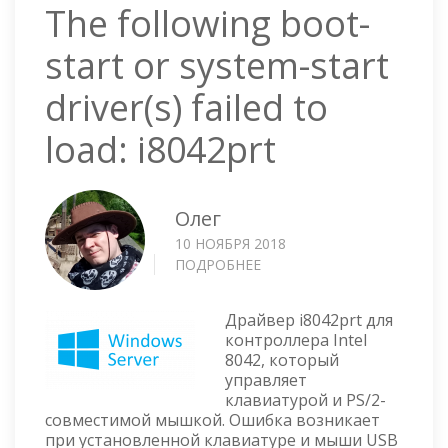
The following boot-
start or system-start
driver(s) failed to
load: i8042prt
Олег
10 НОЯБРЯ 2018
ПОДРОБНЕЕ
О
THE
FOLLOWING
Драйвер i8042prt для
BOOT-
контроллера Intel
START
8042, который
OR
управляет
SYSTEM-
клавиатурой и PS/2-
START
совместимой мышкой. Ошибка возникает
DRIVER(S)
при установленной клавиатуре и мыши USB