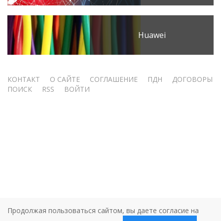
Huawei
Меню
КОНТАКТ
О САЙТЕ
СОГЛАШЕНИЕ
ПДН
ДОГОВОРЫ
ПОИСК
RSS
ВОЙТИ
учётной
записи
пользователя
Продолжая пользоваться сайтом, вы даете согласие на