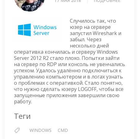
17 МАЯ 2018
ПОДРОБНЕЕ
О
УДАЛЁН
ЗАВЕРШ
СЕАНС
Случилось так, что
ПОЛЬЗО
юзер на сервере
запустил Wireshark и
WINDO
забыл. Через
SERVER
несколько дней
2012
оперативка кончилась и серверу Windows
R2
Server 2012 R2 стало плохо. Попытки зайти
на сервер по RDP или консоль не увенчались
успехом. Удалось удалённо подключиться к
управлению компьютером и в логах узнать
о проблемах с оперативкой. Стало понятно,
что нужно сделать юзеру LOGOFF, чтобы все
запущенные приложения завершили свою
работу.
Теги
WINDOWS
CMD