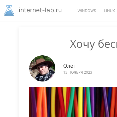
Перейти
Основная
к
internet-lab.ru
WINDOWS
LINUX
основному
навигация
содержанию
Хочу бе
Олег
13 НОЯБРЯ 2023