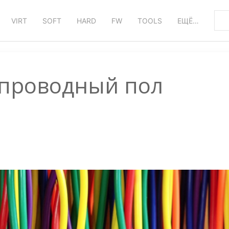
VIRT
SOFT
HARD
FW
TOOLS
ЕЩЁ…
спроводный пол