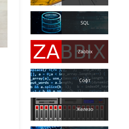
SQL
Zabbix
Софт
Железо