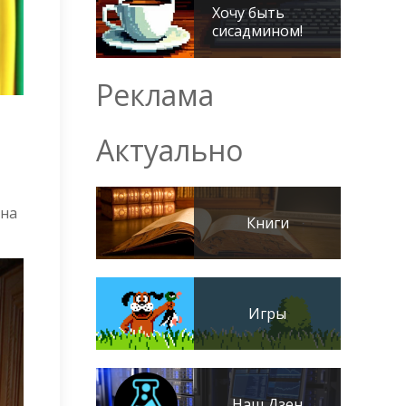
Хочу быть
сисадмином!
Реклама
Актуально
 на
Книги
Игры
Наш Дзен