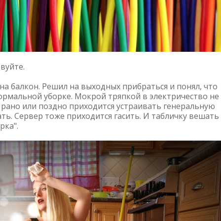
вуйте.
на балкон. Решил на выходных прибраться и понял, что
рмальной уборке. Мокрой тряпкой в электричество не
, рано или поздно приходится устраивать генеральную
ть. Сервер тоже приходится гасить. И табличку вешать
рка".