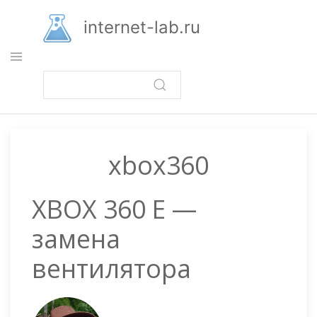
Перейти
к
internet-lab.ru
основному
содержанию
xbox360
XBOX 360 E —
замена
вентилятора