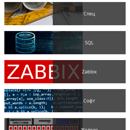
Спец
SQL
Zabbix
Софт
Железо