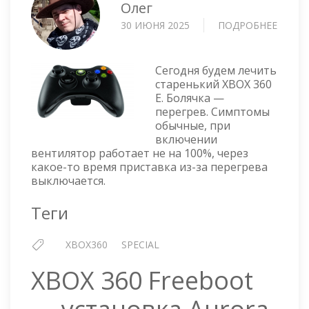
Олег
30 ИЮНЯ 2025
ПОДРОБНЕЕ
О
XBOX
360
E
Сегодня будем лечить
—
старенький XBOX 360
E. Болячка —
ЗАМЕ
перегрев. Симптомы
ВЕНТ
обычные, при
включении
вентилятор работает не на 100%, через
какое-то время приставка из-за перегрева
выключается.
Теги
XBOX360
SPECIAL
XBOX 360 Freeboot