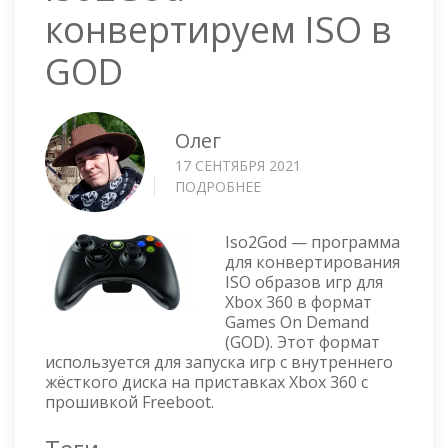
конвертируем ISO в
GOD
Олег
17 СЕНТЯБРЯ 2021
ПОДРОБНЕЕ
О
ISO2GOD
—
Iso2God — программа
КОНВЕРТИРУЕМ
для конвертирования
ISO
ISO образов игр для
В
Xbox 360 в формат
GOD
Games On Demand
(GOD). Этот формат
используется для запуска игр с внутреннего
жёсткого диска на приставках Xbox 360 с
прошивкой Freeboot.