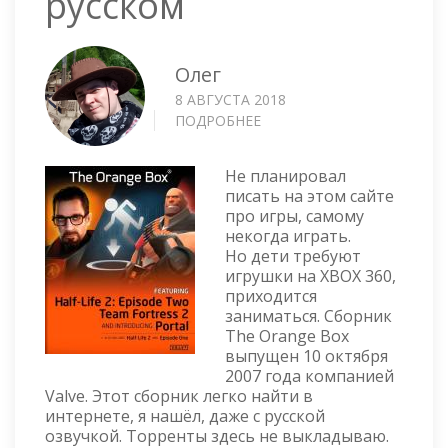
русском
Олег
8 АВГУСТА 2018
ПОДРОБНЕЕ
О
XBOX
360
Не планировал
—
писать на этом сайте
THE
про игры, самому
ORANGE
некогда играть.
BOX
Но дети требуют
НА
игрушки на XBOX 360,
РУССКОМ
приходится
заниматься. Сборник
The Orange Box
выпущен 10 октября
2007 года компанией
Valve. Этот сборник легко найти в
интернете, я нашёл, даже с русской
озвучкой. Торренты здесь не выкладываю.