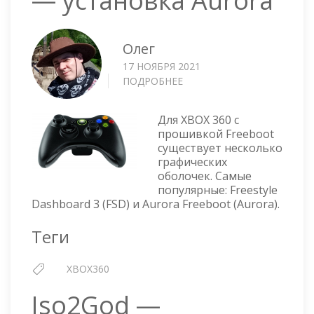
— установка Aurora
Олег
17 НОЯБРЯ 2021
ПОДРОБНЕЕ
О
XBOX
360
Для XBOX 360 с
FREEBOOT
прошивкой Freeboot
—
существует несколько
УСТАНОВКА
графических
AURORA
оболочек. Самые
популярные: Freestyle
Dashboard 3 (FSD) и Aurora Freeboot (Aurora).
Теги
XBOX360
Iso2God —