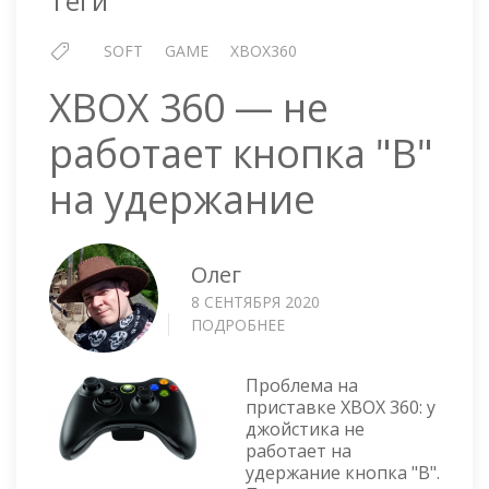
Теги
SOFT
GAME
XBOX360
XBOX 360 — не
работает кнопка "B"
на удержание
Олег
8 СЕНТЯБРЯ 2020
ПОДРОБНЕЕ
О
XBOX
360
Проблема на
—
приставке XBOX 360: у
НЕ
джойстика не
РАБОТАЕТ
работает на
КНОПКА
удержание кнопка "B".
"B"