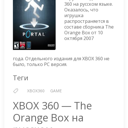
PORTAL
360 на русском языке.
НА
Оказалось, что
РУССКОМ
игрушка
распространяется в
составе сборника The
Orange Box от 10
октября 2007
года. Отдельного издания для XBOX 360 не
было, только PC версия.
Теги
XBOX360
GAME
XBOX 360 — The
Orange Box на