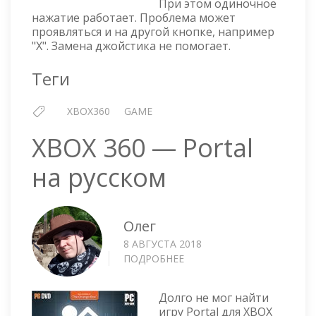
При этом одиночное
НА
нажатие работает. Проблема может
УДЕРЖАНИЕ
проявляться и на другой кнопке, например
"X". Замена джойстика не помогает.
Теги
XBOX360
GAME
XBOX 360 — Portal
на русском
Олег
8 АВГУСТА 2018
ПОДРОБНЕЕ
О
XBOX
360
Долго не мог найти
—
игру Portal для XBOX