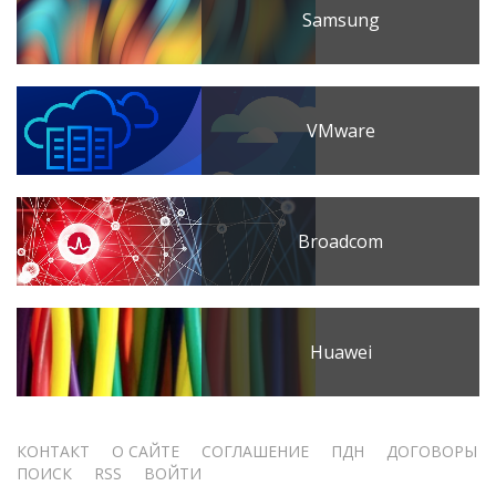
Samsung
VMware
Broadcom
Huawei
Меню
КОНТАКТ
О САЙТЕ
СОГЛАШЕНИЕ
ПДН
ДОГОВОРЫ
ПОИСК
RSS
ВОЙТИ