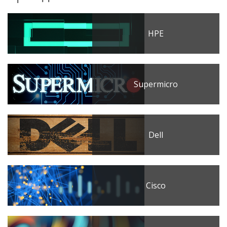
HPE
Supermicro
Dell
Cisco