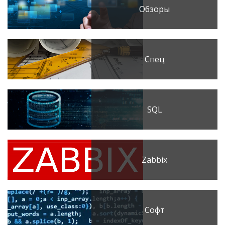
Обзоры
Спец
SQL
Zabbix
Софт