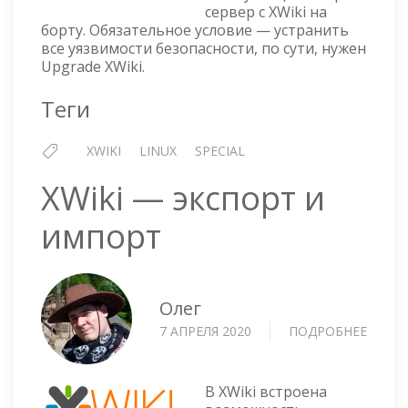
сервер с XWiki на
борту. Обязательное условие — устранить
все уязвимости безопасности, по сути, нужен
Upgrade XWiki.
Теги
XWIKI
LINUX
SPECIAL
XWiki — экспорт и
импорт
Олег
7 АПРЕЛЯ 2020
ПОДРОБНЕЕ
О
XWIKI
—
ЭКСП
В XWiki встроена
И