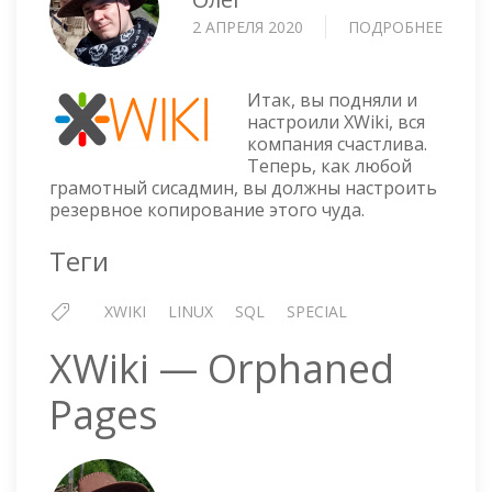
2 АПРЕЛЯ 2020
ПОДРОБНЕЕ
О
XWIKI
—
РЕЗЕР
Итак, вы подняли и
КОПИ
настроили XWiki, вся
компания счастлива.
Теперь, как любой
грамотный сисадмин, вы должны настроить
резервное копирование этого чуда.
Теги
XWIKI
LINUX
SQL
SPECIAL
XWiki — Orphaned
Pages