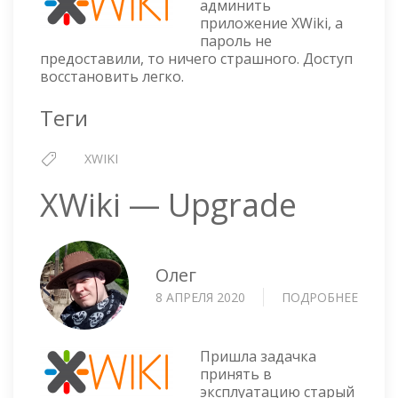
админить
ПОД
приложение XWiki, а
АДМИНОМ
пароль не
предоставили, то ничего страшного. Доступ
восстановить легко.
Теги
XWIKI
XWiki — Upgrade
Олег
8 АПРЕЛЯ 2020
ПОДРОБНЕЕ
О
XWIKI
—
UPGR
Пришла задачка
принять в
эксплуатацию старый