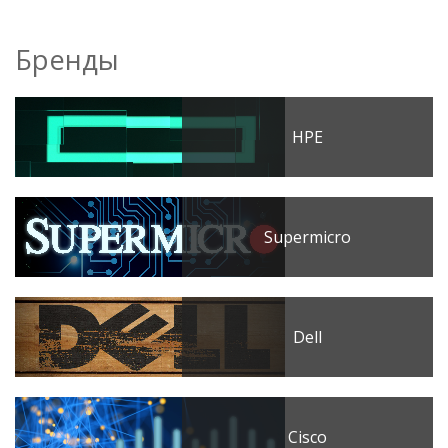
Бренды
HPE
Supermicro
Dell
Cisco