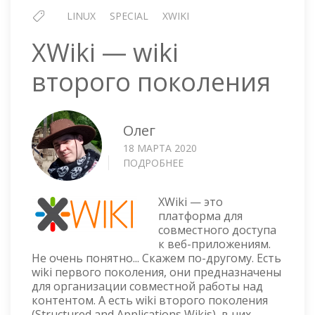
LINUX
SPECIAL
XWIKI
XWiki — wiki
второго поколения
Олег
18 МАРТА 2020
ПОДРОБНЕЕ
О
XWIKI
—
XWiki — это
WIKI
платформа для
ВТОРОГО
совместного доступа
ПОКОЛЕНИЯ
к веб-приложениям.
Не очень понятно... Скажем по-другому. Есть
wiki первого поколения, они предназначены
для организации совместной работы над
контентом. А есть wiki второго поколения
(Structured and Applications Wikis), в них