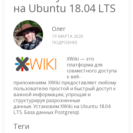
на Ubuntu 18.04 LTS
Олег
19 МАРТА 2020
ПОДРОБНЕЕ
О
XWIKI
—
XWiki — это
УСТАНОВКА
платформа для
НА
совместного доступа
UBUNTU
к веб-
18.04
приложениям. XWiki предоставляет любому
LTS
пользователю простой и быстрый доступ к
важной информации, упрощая и
структурируя разрозненные
данные. Установим XWiki на Ubuntu 18.04
LTS. База данных Postgresql.
Теги