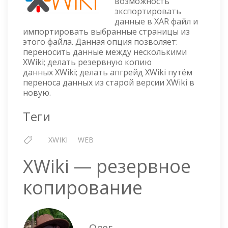
возможность
экспортировать
ИМПО
данные в XAR файл и
импортировать выбранные страницы из
этого файла. Данная опция позволяет:
переносить данные между несколькими
XWiki; делать резервную копию
данных XWiki; делать апгрейд XWiki путём
переноса данных из старой версии XWiki в
новую.
Теги
XWIKI
WEB
XWiki — резервное
копирование
Олег