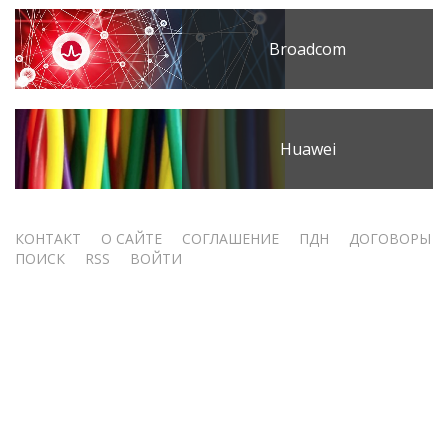
Broadcom
Huawei
Меню
КОНТАКТ
О САЙТЕ
СОГЛАШЕНИЕ
ПДН
ДОГОВОРЫ
ПОИСК
RSS
ВОЙТИ
учётной
записи
пользователя