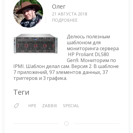
Олег
21 АВГУСТА 2018
ПОДРОБНЕЕ
О
ZABBIX
ШАБЛОН
Делюсь полезным
ДЛЯ
шаблоном для
МОНИТОРИНГА
мониторинга сервера
СЕРВЕРА
HP Proliant DL580
HP
Gen9. Мониторим по
PROLIANT
IPMI. Шаблон делал сам. Версия 2. В шаблоне
DL580
7 приложений, 97 элементов данных, 37
GEN9
триггеров и 3 графика.
Теги
HPE
ZABBIX
SPECIAL