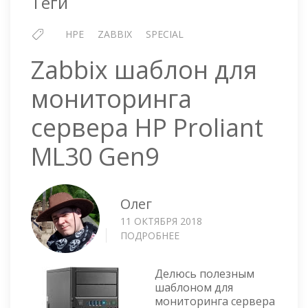
Теги
HPE
ZABBIX
SPECIAL
Zabbix шаблон для
мониторинга
сервера HP Proliant
ML30 Gen9
Олег
11 ОКТЯБРЯ 2018
ПОДРОБНЕЕ
О
ZABBIX
ШАБЛОН
Делюсь полезным
ДЛЯ
шаблоном для
МОНИТОРИНГА
мониторинга сервера
СЕРВЕРА