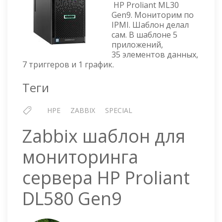
HP Proliant ML30
HP
Gen9. Мониторим по
PROLIANT
IPMI. Шаблон делал
ML30
сам. В шаблоне 5
GEN9
приложений,
35 элементов данных,
7 триггеров и 1 график.
Теги
HPE
ZABBIX
SPECIAL
Zabbix шаблон для
мониторинга
сервера HP Proliant
DL580 Gen9