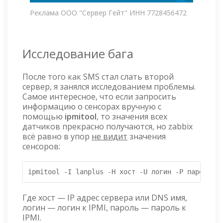
Реклама ООО "Сервер Гейт" ИНН 7728456472
Исследование бага
После того как SMS стал слать второй
сервер, я занялся исследованием проблемы.
Самое интересное, что если запросить
информацию о сенсорах вручную с
помощью
ipmitool
, то значения всех
датчиков прекрасно получаются, но zabbix
всё равно в упор
не видит
значения
сенсоров:
ipmitool -I lanplus -H хост -U логин -P пароль se
Где хост — IP адрес сервера или DNS имя,
логин — логин к IPMI, пароль — пароль к
IPMI.