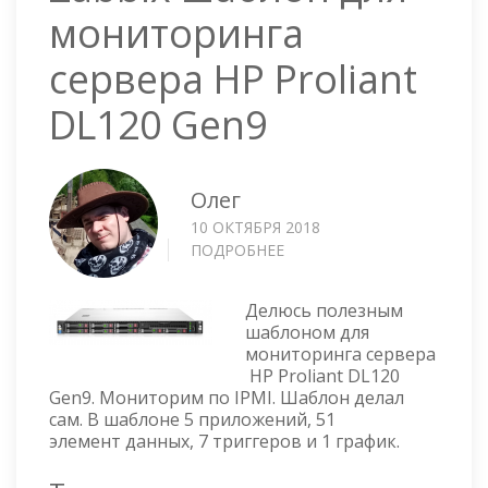
мониторинга
сервера HP Proliant
DL120 Gen9
Олег
10 ОКТЯБРЯ 2018
ПОДРОБНЕЕ
О
ZABBIX
ШАБЛОН
Делюсь полезным
ДЛЯ
шаблоном для
МОНИТОРИНГА
мониторинга сервера
СЕРВЕРА
HP Proliant DL120
HP
Gen9. Мониторим по IPMI. Шаблон делал
PROLIANT
сам. В шаблоне 5 приложений, 51
DL120
элемент данных, 7 триггеров и 1 график.
GEN9