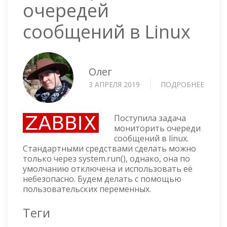
очередей
сообщений в Linux
Олег
3 АПРЕЛЯ 2019
ПОДРОБНЕЕ
О
ZABBI
—
МОНИ
Поступила задача
ОЧЕР
мониторить очереди
сообщений в linux.
СООБ
Стандартными средствами сделать можно
В
только через system.run(), однако, она по
LINUX
умолчанию отключена и использовать её
небезопасно. Будем делать с помощью
пользовательских переменных.
Теги