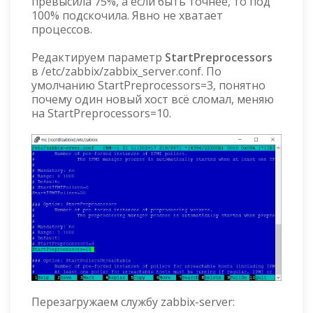
превысила 75%, а если быть точнее, то под
100% подскочила. Явно не хватает
процессов.
Редактируем параметр
StartPreprocessors
в /etc/zabbix/zabbix_server.conf. По
умолчанию StartPreprocessors=3, понятно
почему один новый хост всё сломал, меняю
на StartPreprocessors=10.
Перезагружаем службу zabbix-server: