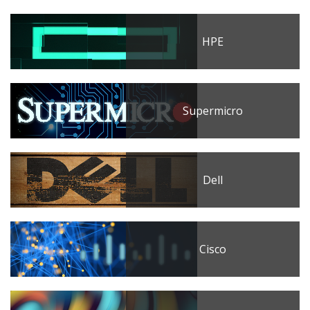
HPE
Supermicro
Dell
Cisco