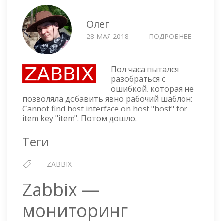
Олег
28 МАЯ 2018
ПОДРОБНЕЕ
О
ZABBIX
—
ОШИБК
Пол часа пытался
CANNOT
разобраться с
ошибкой, которая не
FIND
позволяла добавить явно рабочий шаблон:
HOST
Cannot find host interface on host "host" for
INTERFA
item key "item". Потом дошло.
ON
HOST
Теги
"HOST"
FOR
ITEM
ZABBIX
KEY
"ITEM"
Zabbix —
мониторинг