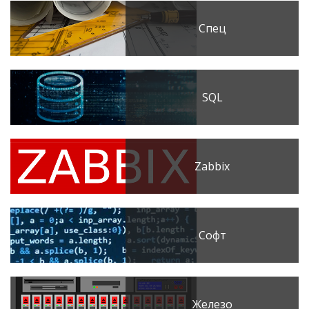
Спец
SQL
Zabbix
Софт
Железо