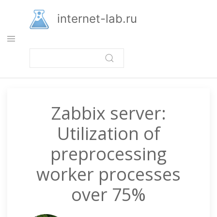
Перейти
к
internet-lab.ru
основному
содержанию
Zabbix server:
Utilization of
preprocessing
worker processes
over 75%