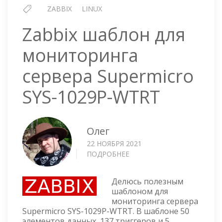
ZABBIX
LINUX
Zabbix шаблон для
мониторинга
сервера Supermicro
SYS-1029P-WTRT
Олег
22 НОЯБРЯ 2021
ПОДРОБНЕЕ
О
ZABBIX
ШАБЛОН
Делюсь полезным
ДЛЯ
шаблоном для
МОНИТОРИНГА
мониторинга сервера
СЕРВЕРА
Supermicro SYS-1029P-WTRT. В шаблоне 50
SUPERMICRO
элементов данных, 137 триггеров и 5