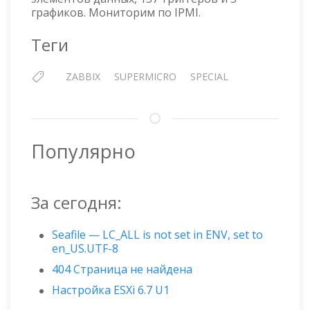
SYS-
графиков. Мониторим по IPMI.
1029P-
WTRT
Теги
ZABBIX
SUPERMICRO
SPECIAL
Популярно
За сегодня:
Seafile — LC_ALL is not set in ENV, set to
en_US.UTF-8
404 Страница не найдена
Настройка ESXi 6.7 U1