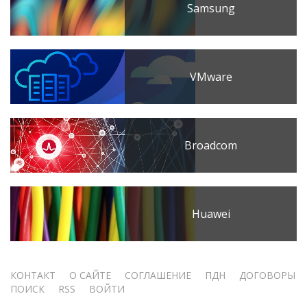
Samsung
VMware
Broadcom
Huawei
Меню
КОНТАКТ
О САЙТЕ
СОГЛАШЕНИЕ
ПДН
ДОГОВОРЫ
ПОИСК
RSS
ВОЙТИ
учётной