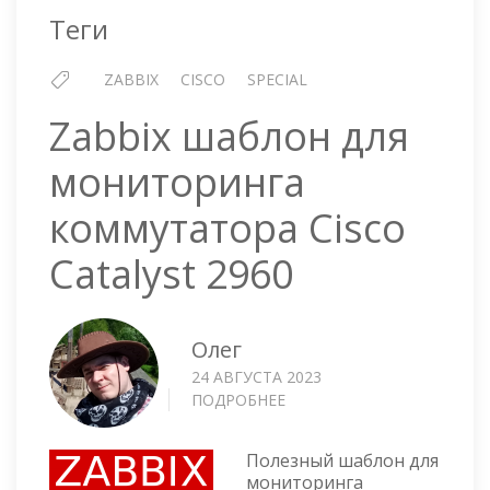
Теги
ZABBIX
CISCO
SPECIAL
Zabbix шаблон для
мониторинга
коммутатора Cisco
Catalyst 2960
Олег
24 АВГУСТА 2023
ПОДРОБНЕЕ
О
ZABBIX
ШАБЛОН
Полезный шаблон для
ДЛЯ
мониторинга