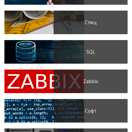
Спец
SQL
Zabbix
Софт