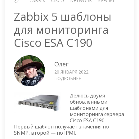
ZABBIX
CISCO
NETWORK
SPECIAL
Zabbix 5 шаблоны
для мониторинга
Cisco ESA C190
Олег
20 ЯНВАРЯ 2022
ПОДРОБНЕЕ
О
ZABBIX
5
Делюсь двумя
ШАБЛОНЫ
обновлёнными
ДЛЯ
шаблонами для
МОНИТОРИНГА
мониторинга сервера
CISCO
Cisco ESA C190.
ESA
Первый шаблон получает значения по
C190
SNMP, второй — по IPMI.