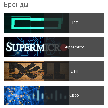
Бренды
HPE
Supermicro
Dell
Cisco