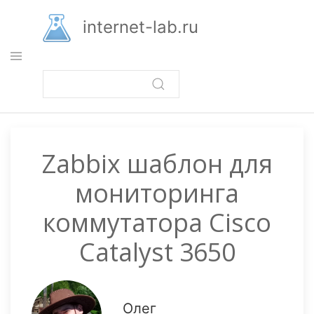
Перейти
к
internet-lab.ru
основному
содержанию
Zabbix шаблон для
мониторинга
коммутатора Cisco
Catalyst 3650
Олег