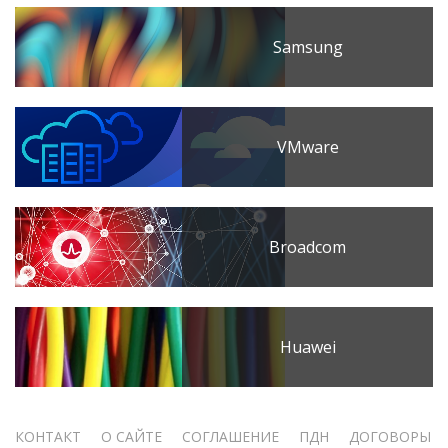
Samsung
VMware
Broadcom
Huawei
Меню
КОНТАКТ
О САЙТЕ
СОГЛАШЕНИЕ
ПДН
ДОГОВОРЫ