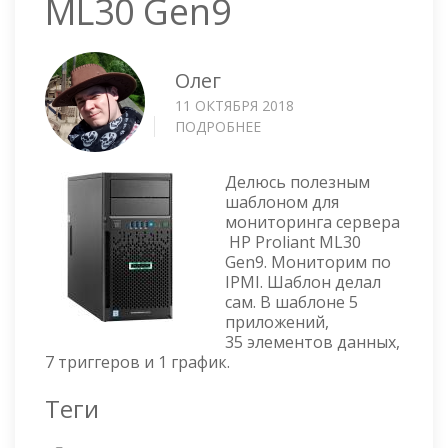
ML30 Gen9
Олег
11 ОКТЯБРЯ 2018
ПОДРОБНЕЕ
О
ZABBIX
ШАБЛОН
Делюсь полезным
ДЛЯ
шаблоном для
МОНИТОРИНГА
мониторинга сервера
СЕРВЕРА
HP Proliant ML30
HP
Gen9. Мониторим по
PROLIANT
IPMI. Шаблон делал
ML30
сам. В шаблоне 5
GEN9
приложений,
35 элементов данных,
7 триггеров и 1 график.
Теги