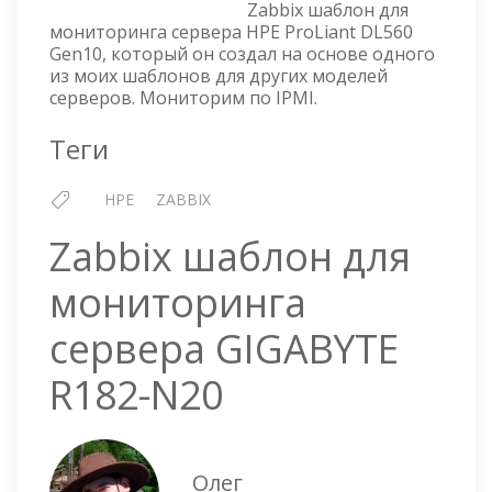
Zabbix шаблон для
HPE
мониторинга сервера HPE ProLiant DL560
PROLIANT
Gen10, который он создал на основе одного
DL560
из моих шаблонов для других моделей
GEN10
серверов. Мониторим по IPMI.
Теги
HPE
ZABBIX
Zabbix шаблон для
мониторинга
сервера GIGABYTE
R182-N20
Олег