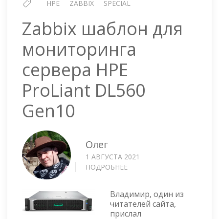
HPE
ZABBIX
SPECIAL
Zabbix шаблон для
мониторинга
сервера HPE
ProLiant DL560
Gen10
Олег
1 АВГУСТА 2021
ПОДРОБНЕЕ
О
ZABBIX
ШАБЛОН
Владимир, один из
ДЛЯ
читателей сайта,
МОНИТОРИНГА
прислал
СЕРВЕРА