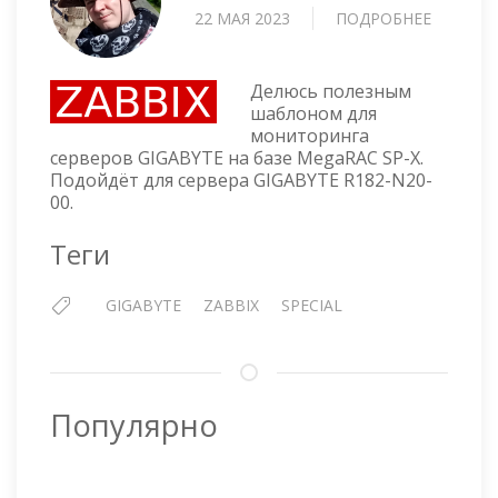
22 МАЯ 2023
ПОДРОБНЕЕ
О
ZABBIX
ШАБЛО
ДЛЯ
Делюсь полезным
МОНИТ
шаблоном для
мониторинга
СЕРВЕР
серверов GIGABYTE на базе MegaRAC SP-X.
GIGABYT
Подойдёт для сервера GIGABYTE R182-N20-
R182-
00.
N20
Теги
GIGABYTE
ZABBIX
SPECIAL
Популярно