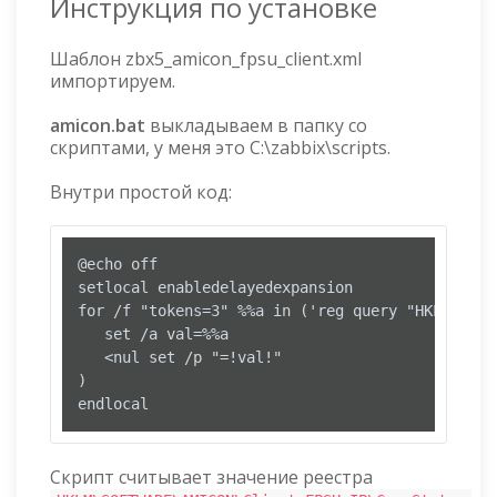
Инструкция по установке
Шаблон zbx5_amicon_fpsu_client.xml
импортируем.
amicon.bat
выкладываем в папку со
скриптами, у меня это C:\zabbix\scripts.
Внутри простой код:
@echo off

setlocal enabledelayedexpansion

for /f "tokens=3" %%a in ('reg query "HKLM\SOFT
   set /a val=%%a

   <nul set /p "=!val!"

)

endlocal
Скрипт считывает значение реестра