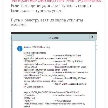
.
HKLM\SOFTWARE\AMICON\Client FPSU-IP\ConnStatus
Если там единица, значит туннель поднят.
Если ноль — туннель упал.
Путь к реестру взят из хелпа утилиты
Амикон: