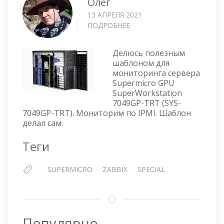
Олег
13 АПРЕЛЯ 2021
ПОДРОБНЕЕ
О
ZABBIX
ШАБЛОН
Делюсь полезным
ДЛЯ
шаблоном для
СЕРВЕРА
мониторинга сервера
SUPERMICRO
Supermicro GPU
GPU
SuperWorkstation
SUPERWORKSTATION
7049GP-TRT (SYS-
7049GP-
7049GP-TRT). Мониторим по IPMI. Шаблон
TRT
делал сам.
Теги
SUPERMICRO
ZABBIX
SPECIAL
Популярно