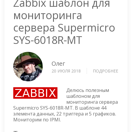
Zabbix шаблон для
мониторинга
сервера Supermicro
SYS-6018R-MT
Олег
20 ИЮЛЯ 2018
ПОДРОБНЕЕ
О
ZABBI
ШАБЛ
ДЛЯ
Делюсь полезным
МОНИ
шаблоном для
мониторинга сервера
СЕРВЕ
Supermicro SYS-6018R-MT. В шаблоне 44
SUPER
элемента данных, 22 триггера и 5 графиков.
SYS-
Мониторим по IPMI.
6018R-
MT