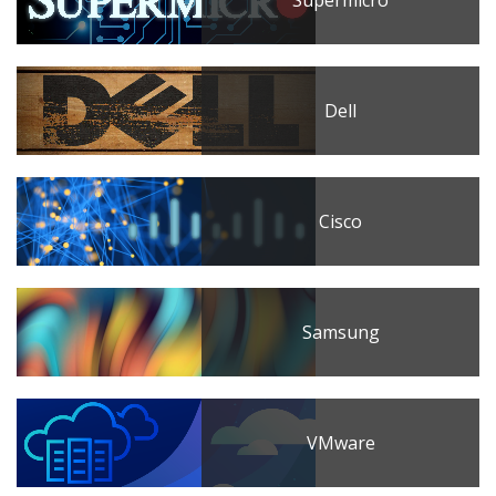
Supermicro
Dell
Cisco
Samsung
VMware