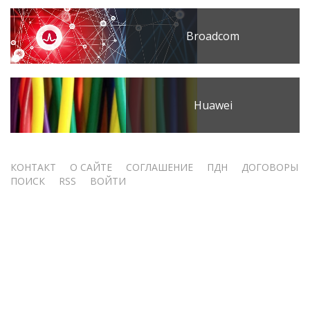
Broadcom
Huawei
Меню
КОНТАКТ
О САЙТЕ
СОГЛАШЕНИЕ
ПДН
ДОГОВОРЫ
ПОИСК
RSS
ВОЙТИ
учётной
записи
пользователя