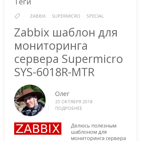
Теги
ZABBIX
SUPERMICRO
SPECIAL
Zabbix шаблон для
мониторинга
сервера Supermicro
SYS-6018R-MTR
Олег
25 ОКТЯБРЯ 2018
ПОДРОБНЕЕ
О
ZABBIX
ШАБЛОН
Делюсь полезным
ДЛЯ
шаблоном для
МОНИТОРИНГА
мониторинга сервера