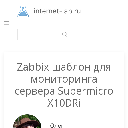
Перейти
к
internet-lab.ru
основному
содержанию
Zabbix шаблон для
мониторинга
сервера Supermicro
X10DRi
Олег