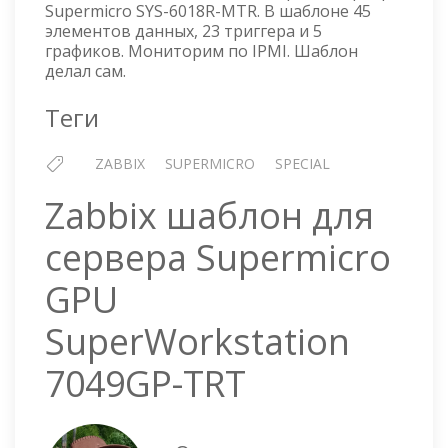
СЕРВЕРА
Supermicro SYS-6018R-MTR. В шаблоне 45
SUPERMICRO
элементов данных, 23 триггера и 5
SYS-
графиков. Мониторим по IPMI. Шаблон
6018R-
делал сам.
MTR
Теги
ZABBIX
SUPERMICRO
SPECIAL
Zabbix шаблон для
сервера Supermicro
GPU
SuperWorkstation
7049GP-TRT