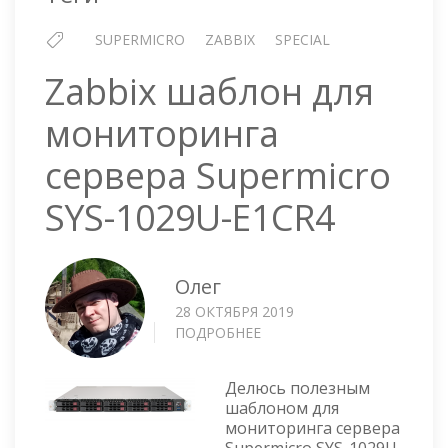
SUPERMICRO
ZABBIX
SPECIAL
Zabbix шаблон для
мониторинга
сервера Supermicro
SYS-1029U-E1CR4
Олег
28 ОКТЯБРЯ 2019
ПОДРОБНЕЕ
О
ZABBIX
ШАБЛОН
Делюсь полезным
ДЛЯ
шаблоном для
МОНИТОРИНГА
мониторинга сервера
СЕРВЕРА
Supermicro SYS-1029U-