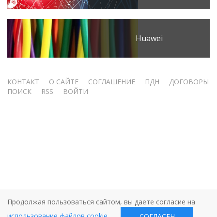
Huawei
Меню
КОНТАКТ
О САЙТЕ
СОГЛАШЕНИЕ
ПДН
ДОГОВОРЫ
ПОИСК
RSS
ВОЙТИ
учётной
записи
пользователя
Продолжая пользоваться сайтом, вы даете согласие на
использование файлов cookie
.
СОГЛАСЕН