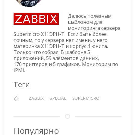
ZABBI
ШАБЛ
ДЛЯ
Делюсь полезным
МОНИ
шаблоном для
мониторинга сервера
СЕРВЕ
Supermicro X11DPH-T. Если быть более
SUPER
точным, то у сервера нет имени, у него
X11DP
материнка X11DPH-T и корпус 4 юнита.
T
Только что собрал. В шаблоне 5
приложений, 59 элементов данных,
170 триггеров и 5 графиков. Мониторим по
IPMI.
Теги
ZABBIX
SPECIAL
SUPERMICRO
Популярно