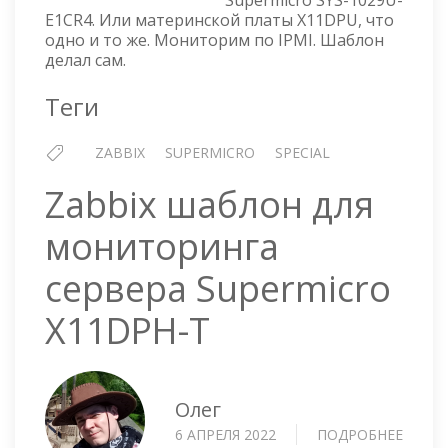
SUPERMICRO
E1CR4. Или материнской платы X11DPU, что
SYS-
одно и то же. Мониторим по IPMI. Шаблон
1029U-
делал сам.
E1CR4
Теги
ZABBIX
SUPERMICRO
SPECIAL
Zabbix шаблон для
мониторинга
сервера Supermicro
X11DPH-T
Олег
6 АПРЕЛЯ 2022
ПОДРОБНЕЕ
О