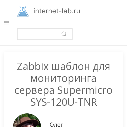
Перейти
к
internet-lab.ru
основному
содержанию
Zabbix шаблон для
мониторинга
сервера Supermicro
SYS-120U-TNR
Олег