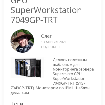
SuperWorkstation
7049GP-TRT
Олег
13 АПРЕЛЯ 2021
ПОДРОБНЕЕ
О
ZABBIX
ШАБЛОН
Делюсь полезным
ДЛЯ
шаблоном для
СЕРВЕРА
мониторинга сервера
SUPERMICRO
Supermicro GPU
GPU
SuperWorkstation
SUPERWORKSTATION
7049GP-TRT (SYS-
7049GP-
7049GP-TRT). Мониторим по IPMI. Шаблон
TRT
делал сам.
Теги