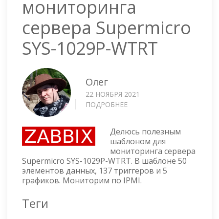
мониторинга
сервера Supermicro
SYS-1029P-WTRT
Олег
22 НОЯБРЯ 2021
ПОДРОБНЕЕ
О
ZABBIX
ШАБЛОН
Делюсь полезным
ДЛЯ
шаблоном для
МОНИТОРИНГА
мониторинга сервера
СЕРВЕРА
Supermicro SYS-1029P-WTRT. В шаблоне 50
SUPERMICRO
элементов данных, 137 триггеров и 5
SYS-
графиков. Мониторим по IPMI.
1029P-
WTRT
Теги