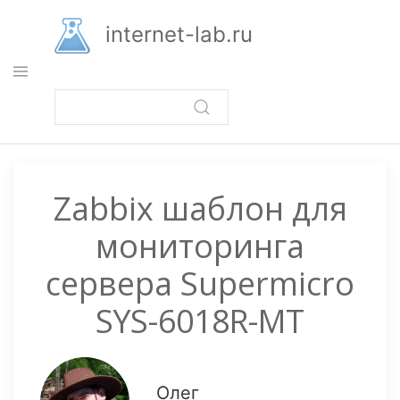
Перейти
к
internet-lab.ru
основному
содержанию
Zabbix шаблон для
мониторинга
сервера Supermicro
SYS-6018R-MT
Олег