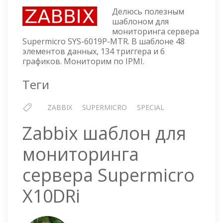
ШАБЛОН
Делюсь полезным
ДЛЯ
шаблоном для
МОНИТОРИНГА
мониторинга сервера
СЕРВЕРА
Supermicro SYS-6019P-MTR. В шаблоне 48
SUPERMICRO
элементов данных, 134 триггера и 6
SYS-
графиков. Мониторим по IPMI.
6019P-
MTR
Теги
ZABBIX
SUPERMICRO
SPECIAL
Zabbix шаблон для
мониторинга
сервера Supermicro
X10DRi