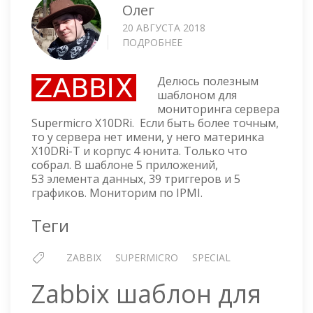
Олег
20 АВГУСТА 2018
ПОДРОБНЕЕ
О
ZABBIX
ШАБЛОН
Делюсь полезным
ДЛЯ
шаблоном для
МОНИТОРИНГА
мониторинга сервера
СЕРВЕРА
Supermicro X10DRi. Если быть более точным,
SUPERMICRO
то у сервера нет имени, у него материнка
X10DRI
X10DRi-T и корпус 4 юнита. Только что
собрал. В шаблоне 5 приложений,
53 элемента данных, 39 триггеров и 5
графиков. Мониторим по IPMI.
Теги
ZABBIX
SUPERMICRO
SPECIAL
Zabbix шаблон для