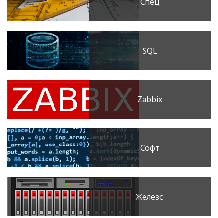
Спец
SQL
Zabbix
Софт
Железо