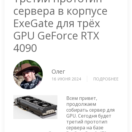
сервера в корпусе
ExeGate для трёх
GPU GeForce RTX
4090
Олег
16 ИЮНЯ 2024
ПОДРОБНЕЕ
О
ТРЕТ
ПРОТ
СЕРВЕ
Всем привет,
В
продолжаем
собирать сервер для
КОРП
GPU. Сегодня будет
EXEGA
третий прототип
ДЛЯ
сервера на базе
ТРЁХ