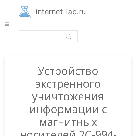
Перейти
к
internet-lab.ru
основному
содержанию
Устройство
экстренного
уничтожения
информации с
магнитных
носителей 2С-994-