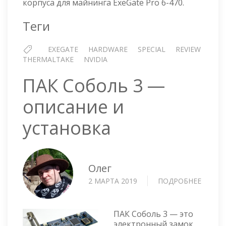
корпуса для майнинга ExeGate Pro 6-470.
GPU
GEFOR
Теги
RTX
4090
EXEGATE
HARDWARE
SPECIAL
REVIEW
THERMALTAKE
NVIDIA
ПАК Соболь 3 —
описание и
установка
Олег
2 МАРТА 2019
ПОДРОБНЕЕ
О
ПАК
СОБО
3
ПАК Соболь 3 — это
—
электронный замок.