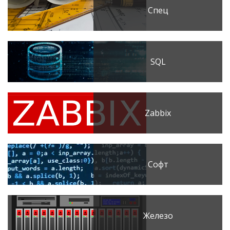
Спец
SQL
Zabbix
Софт
Железо