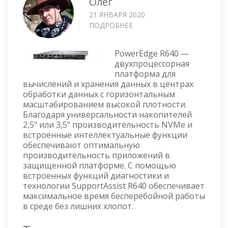
Олег
21 ЯНВАРЯ 2020
ПОДРОБНЕЕ
О
DELL
EMC
PowerEdge R640 —
POWEREDGE
двухпроцессорная
R640
платформа для
—
вычислений и хранения данных в центрах
ОБЗОР
обработки данных с горизонтальным
масштабированием высокой плотности.
Благодаря универсальности накопителей
2,5" или 3,5" производительность NVMe и
встроенные интеллектуальные функции
обеспечивают оптимальную
производительность приложений в
защищенной платформе. С помощью
встроенных функций диагностики и
технологии SupportAssist R640 обеспечивает
максимальное время бесперебойной работы
в среде без лишних хлопот.