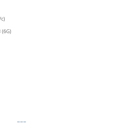
с)
 (6G)