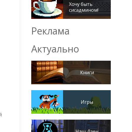
Хочу быть
сисадмином!
Реклама
Актуально
Книги
Игры
й
Наш Дзен