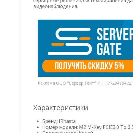
серверные решения, системы хранения д
видеонаблюдения.
Реклама ООО "Сервер Гейт" ИНН 7728456472
Характеристики
Бренд: IRhasta
Номер модели: M2 M-Key PCIE3.0 To 6 