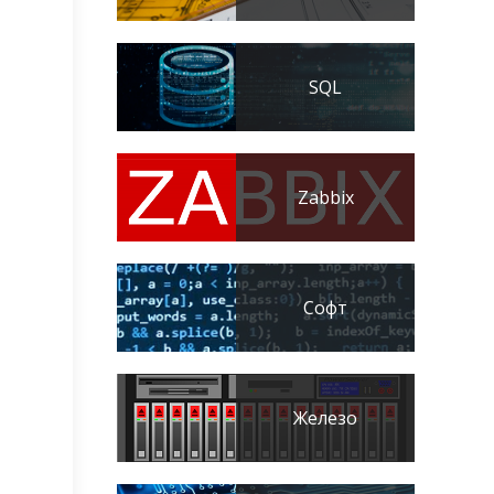
SQL
Zabbix
Софт
Железо