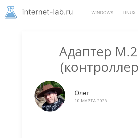
Перейти
Основная
к
internet-lab.ru
WINDOWS
LINUX
основному
навигация
содержанию
Адаптер M.2
(контроллер
Олег
10 МАРТА 2026