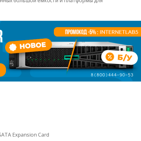
анных большой емкости и платформы для
SATA Expansion Card