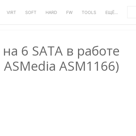
VIRT
SOFT
HARD
FW
TOOLS
ЕЩЁ…
 на 6 SATA в работе
 ASMedia ASM1166)