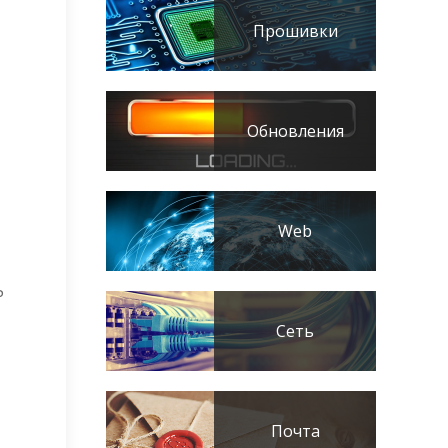
Прошивки
Обновления
Web
P
Сеть
Почта