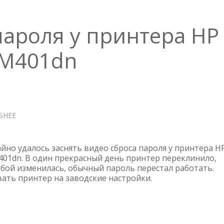
пароля у принтера HP
0 M401dn
БНЕЕ
О
ВИДЕО
—
СБРОС
йно удалось заснять видео сброса пароля у принтера H
ПАРОЛЯ
M401dn. В один прекрасный день принтер переклинило,
обой изменилась, обычный пароль перестал работать.
У
ать принтер на заводские настройки.
ПРИНТЕРА
HP
LASERJET
PRO
400