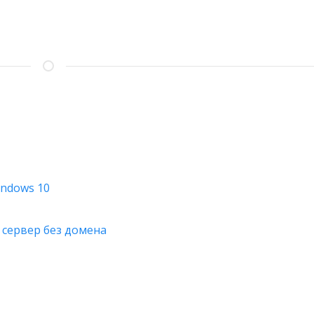
M401DN
indows 10
 сервер без домена