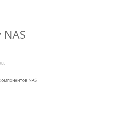
GEN10
у NAS
НЕЕ
О
НАЧИНАЮ
СБОРКУ
NAS
 компонентов NAS