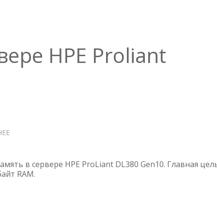
вере HPE Proliant
НЕЕ
О
1
TB
RAM
мять в сервере HPE ProLiant DL380 Gen10. Главная цел
НА
айт RAM.
СЕРВЕРЕ
HPE
PROLIANT
DL380