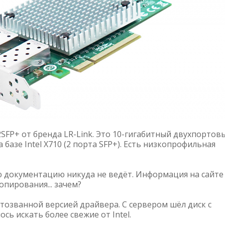
SFP+ от бренда LR-Link. Это 10-гигабитный двухпортов
а базе Intel X710 (2 порта SFP+). Есть низкопрофильная
ую документацию никуда не ведёт. Информация на сайте
пирования... зачем?
 отозванной версией драйвера. С сервером шёл диск с
ь искать более свежие от Intel.