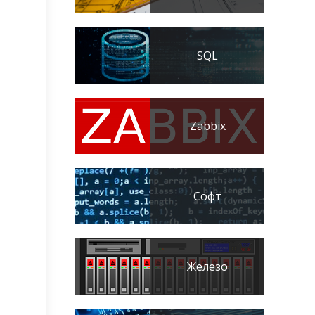
SQL
Zabbix
Софт
Железо