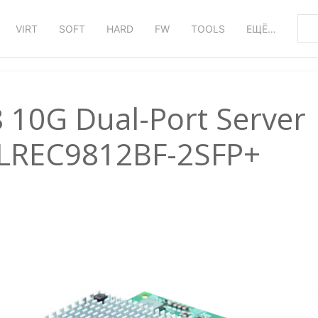
VIRT
SOFT
HARD
FW
TOOLS
ЕЩЁ…
8 10G Dual-Port Server
 LREC9812BF-2SFP+