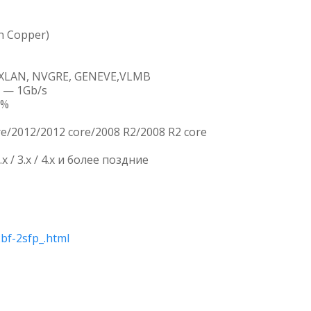
ch Copper)
VXLAN, NVGRE, GENEVE,VLMB
 — 1Gb/s
8%
e/2012/2012 core/2008 R2/2008 R2 core
6.x / 3.x / 4.x и более поздние
2bf-2sfp_.html