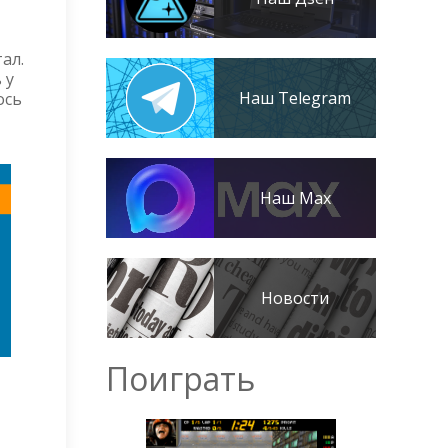
ал.
 у
Наш Telegram
ось
Наш Max
Новости
Поиграть