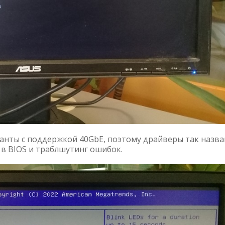
арианты с поддержкой 40GbE, поэтому драйверы так назва
в BIOS и траблшутинг ошибок.