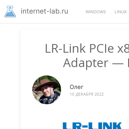
Перейти
Основная
к
internet-lab.ru
WINDOWS
LINUX
основному
навигация
содержанию
LR-Link PCIe x
Adapter —
Олег
10 ДЕКАБРЯ 2022