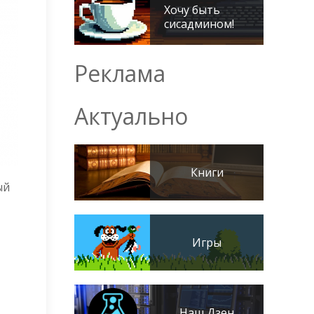
Хочу быть
сисадмином!
Реклама
Актуально
Книги
ый
Игры
Наш Дзен