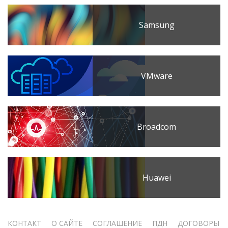
Samsung
VMware
Broadcom
Huawei
Меню
КОНТАКТ
О САЙТЕ
СОГЛАШЕНИЕ
ПДН
ДОГОВОРЫ