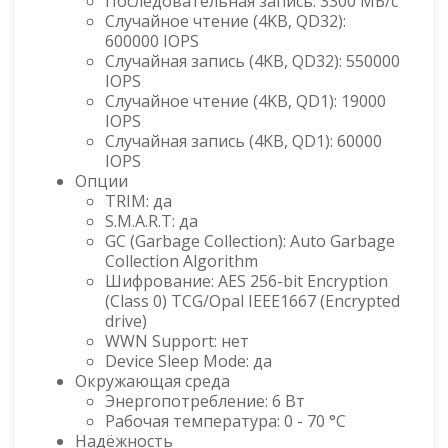
Последовательная запись: 3300 МБ/с
Случайное чтение (4KB, QD32):
600000 IOPS
Случайная запись (4KB, QD32): 550000
IOPS
Случайное чтение (4KB, QD1): 19000
IOPS
Случайная запись (4KB, QD1): 60000
IOPS
Опции
TRIM: да
S.M.A.R.T: да
GC (Garbage Collection): Auto Garbage
Collection Algorithm
Шифрование: AES 256-bit Encryption
(Class 0) TCG/Opal IEEE1667 (Encrypted
drive)
WWN Support: нет
Device Sleep Mode: да
Окружающая среда
Энергопотребление: 6 Вт
Рабочая температура: 0 - 70 °C
Надёжность