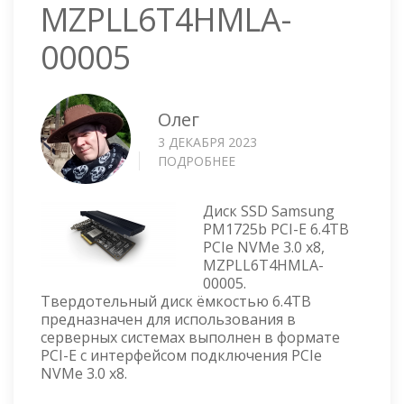
MZPLL6T4HMLA-
00005
Олег
3 ДЕКАБРЯ 2023
ПОДРОБНЕЕ
О
SAMSUNG
SSD
Диск SSD Samsung
6.4TB
PM1725b PCI-E 6.4TB
PCIE
PCIe NVMe 3.0 x8,
MZPLL6T4HMLA-
MZPLL6T4HMLA-
00005
00005.
Твердотельный диск ёмкостью 6.4TB
предназначен для использования в
серверных системах выполнен в формате
PCI-E с интерфейсом подключения PCIe
NVMe 3.0 x8.