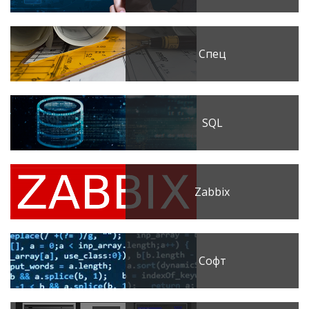
Спец
SQL
Zabbix
Софт