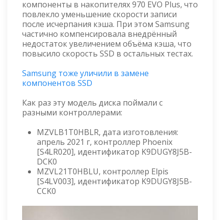
компоненты в накопителях 970 EVO Plus, что
повлекло уменьшение скорости записи
после исчерпания кэша. При этом Samsung
частично компенсировала внедрённый
недостаток увеличением объёма кэша, что
повысило скорость SSD в остальных тестах.
Samsung тоже уличили в замене
компонентов SSD
Как раз эту модель диска поймали с
разными контроллерами:
MZVLB1T0HBLR, дата изготовления:
апрель 2021 г, контроллер Phoenix
[S4LR020], идентификатор K9DUGY8J5B-
DCK0
MZVL21T0HBLU, контроллер Elpis
[S4LV003], идентификатор K9DUGY8J5B-
CCK0