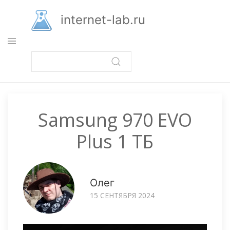
Перейти
к
internet-lab.ru
основному
содержанию
Samsung 970 EVO
Plus 1 ТБ
Олег
15 СЕНТЯБРЯ 2024