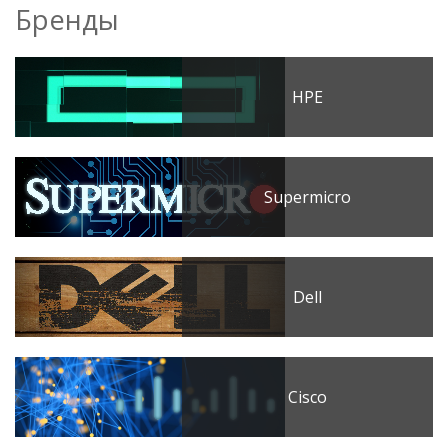
Бренды
HPE
Supermicro
Dell
Cisco