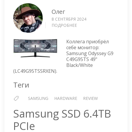
Олег
8 СЕНТЯБРЯ 2024
ПОДРОБНЕЕ
О
SAMSUNG
ODYSSEY
Коллега приобрёл
G9
себе монитор:
Samsung Odyssey G9
C49G95TS 49"
Black/White
(LC49G95TSSRXEN).
Теги
SAMSUNG
HARDWARE
REVIEW
Samsung SSD 6.4TB
PCIe