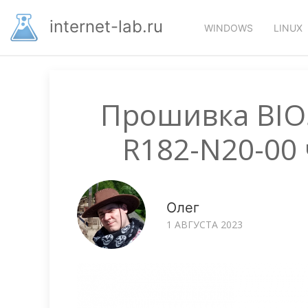
Перейти
Основная
к
internet-lab.ru
WINDOWS
LINUX
основному
навигация
содержанию
Прошивка BIOS
R182-N20-00
Олег
1 АВГУСТА 2023