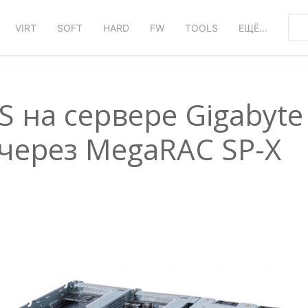
VIRT
SOFT
HARD
FW
TOOLS
ЕЩЁ…
 на сервере Gigabyte
 через MegaRAC SP-X