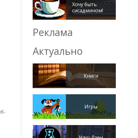
Хочу быть
сисадмином!
Реклама
Актуально
Книги
Игры
еб-
Наш Дзен