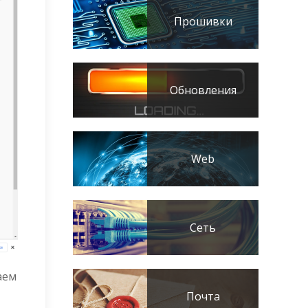
Прошивки
Обновления
Web
Сеть
аем
Почта