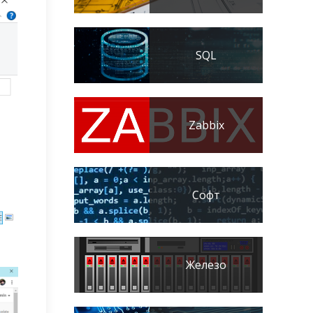
SQL
Zabbix
Софт
Железо