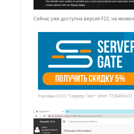
Сейчас уже доступна версия F22, на момен
Реклама ООО "Сервер Гейт" ИНН 7728456472