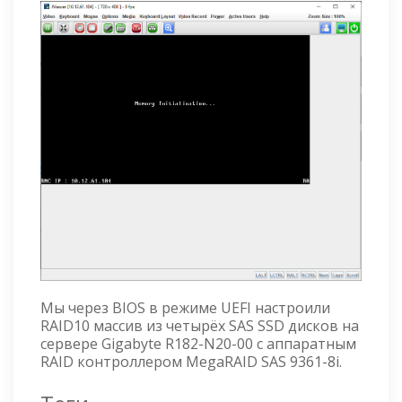
Мы через BIOS в режиме UEFI настроили
RAID10 массив из четырёх SAS SSD дисков на
сервере Gigabyte R182-N20-00 с аппаратным
RAID контроллером MegaRAID SAS 9361-8i.