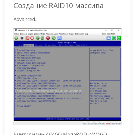
Создание RAID10 массива
Advanced.
Внизу видим AVAGO MegaRAID <AVAGO