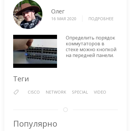
Олег
16 МАЯ 2020
ПОДРОБНЕЕ
О
ОПРЕДЕ
ПОРЯДО
КОММУ
Определить порядок
В
коммутаторов в
стеке можно кнопкой
СТЕКЕ
на передней панели.
Теги
CISCO
NETWORK
SPECIAL
VIDEO
Популярно