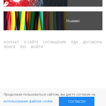
Huawei
Меню
КОНТАКТ
О САЙТЕ
СОГЛАШЕНИЕ
ПДН
ДОГОВОРЫ
ПОИСК
RSS
ВОЙТИ
учётной
записи
пользователя
Продолжая пользоваться сайтом, вы даете согласие на
использование файлов cookie
.
СОГЛАСЕН