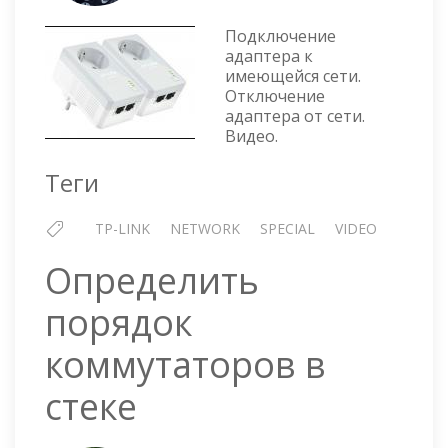
AV600
POWERLINE
Подключение
TP-
адаптера к
LINK
имеющейся сети.
—
Отключение
ДОБАВЛЕНИЕ
адаптера от сети.
И
Видео.
УДАЛЕНИЕ
ИЗ
Теги
ДОМАШНЕЙ
СЕТИ
TP-LINK
NETWORK
SPECIAL
VIDEO
Определить
порядок
коммутаторов в
стеке