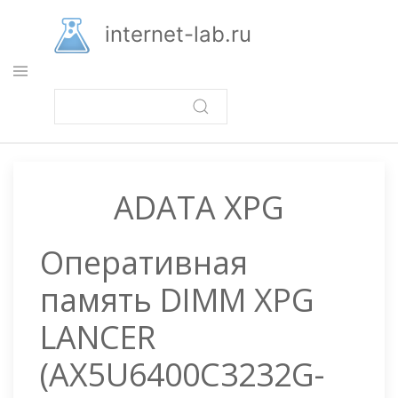
Перейти
к
internet-lab.ru
основному
содержанию
ADATA XPG
Оперативная
память DIMM XPG
LANCER
(AX5U6400C3232G-