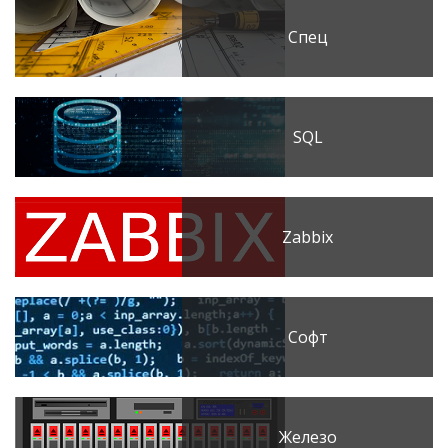
Спец
SQL
Zabbix
Софт
Железо