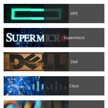
HPE
Supermicro
Dell
Cisco