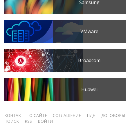
Samsung
VMware
Broadcom
Huawei
Меню
КОНТАКТ
О САЙТЕ
СОГЛАШЕНИЕ
ПДН
ДОГОВОРЫ
ПОИСК
RSS
ВОЙТИ
учётной