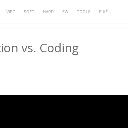
VIRT
SOFT
HARD
FW
TOOLS
ЕЩЁ…
ion vs. Coding