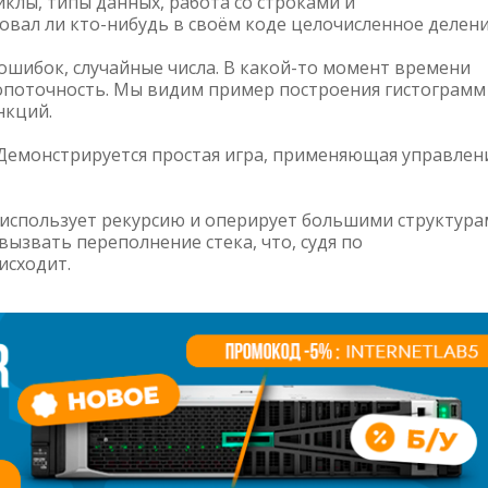
иклы, типы данных, работа со строками и
вал ли кто-нибудь в своём коде целочисленное делен
 ошибок, случайные числа. В какой-то момент времени
опоточность. Мы видим пример построения гистограмм
нкций.
 Демонстрируется простая игра, применяющая управлен
 использует рекурсию и оперирует большими структура
ызвать переполнение стека, что, судя по
исходит.