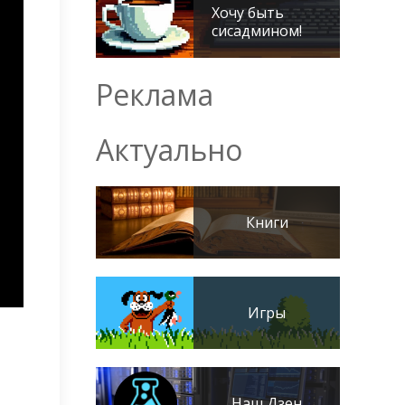
Хочу быть
сисадмином!
Реклама
Актуально
Книги
Игры
Наш Дзен