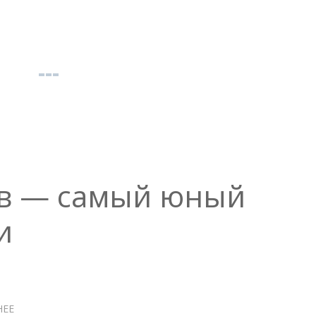
ев — самый юный
и
НЕЕ
О