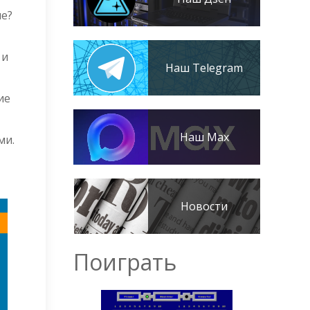
ие?
 и
Наш Telegram
ие
Наш Max
ми.
Новости
Поиграть