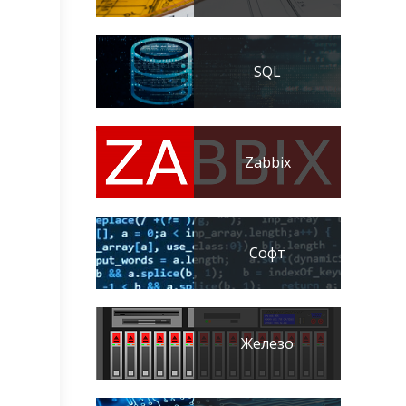
SQL
Zabbix
Софт
Железо