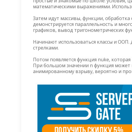
простые и знакомые по школе: условия, ц
математическими выражениями. Использо
Затем идут массивы, функции, обработка
демонстрируется параллельность и мног
графиков, вывод тригонометрических фу
Начинают использоваться классы и ООП.
стрелками.
Потом появляется функция nuke, которая
При большом значении n функция может в
анимированному взрыву, вероятно и про