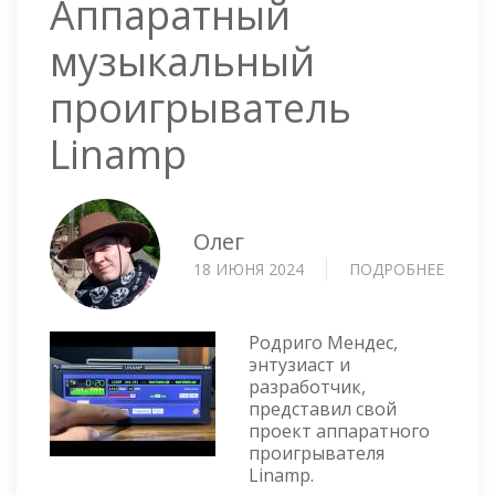
Аппаратный
музыкальный
проигрыватель
Linamp
Олег
18 ИЮНЯ 2024
ПОДРОБНЕЕ
О
АППА
МУЗЫ
ПРОИ
Родриго Мендес,
LINAM
энтузиаст и
разработчик,
представил свой
проект аппаратного
проигрывателя
Linamp.