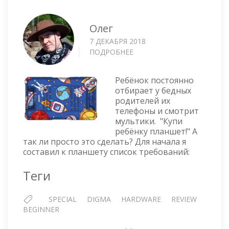
Олег
7 ДЕКАБРЯ 2018
ПОДРОБНЕЕ
О
ПЛАНШЕТ
ДЛЯ
Ребёнок постоянно
ДЕТЕЙ
отбирает у бедных
—
родителей их
DIGMA
телефоны и смотрит
PLANE
мультики. "Купи
7565N
ребёнку планшет!" А
3G
так ли просто это сделать? Для начала я
составил к планшету список требований:
Теги
SPECIAL
DIGMA
HARDWARE
REVIEW
BEGINNER