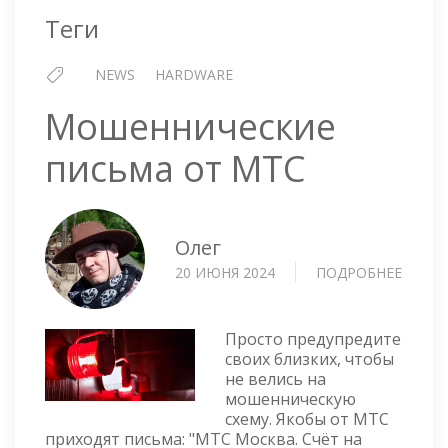
Теги
NEWS
HARDWARE
Мошеннические
письма от МТС
Олег
20 ИЮНЯ 2024
ПОДРОБНЕЕ
О
МОШЕ
ПИСЬ
ОТ
Просто предупредите
МТС
своих близких, чтобы
не велись на
мошенническую
схему. Якобы от МТС
приходят письма: "МТС Москва. Счёт на