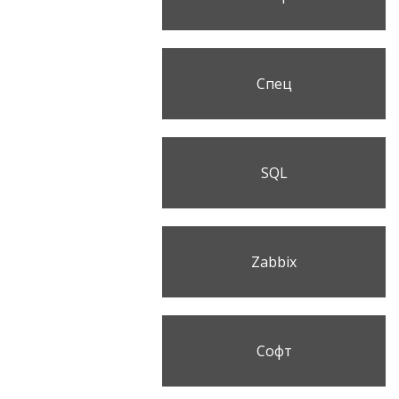
Спец
SQL
Zabbix
Софт