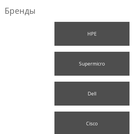
Бренды
HPE
Supermicro
Dell
Cisco