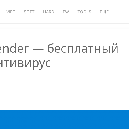
VIRT
SOFT
HARD
FW
TOOLS
ЕЩЁ…
ender — бесплатный
нтивирус