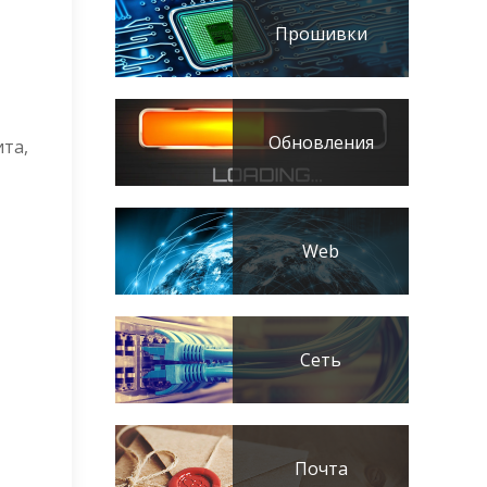
Прошивки
Обновления
ита,
Web
Сеть
Почта