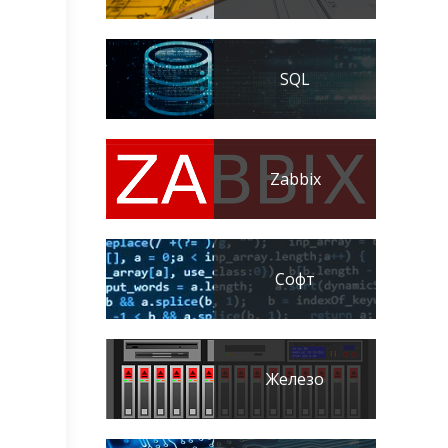
SQL
Zabbix
Софт
Железо