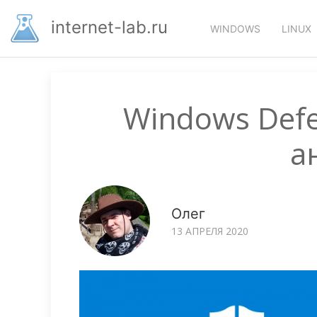
Перейти
Основная
к
internet-lab.ru
WINDOWS
LINUX
основному
навигация
содержанию
Windows Def
а
Олег
13 АПРЕЛЯ 2020