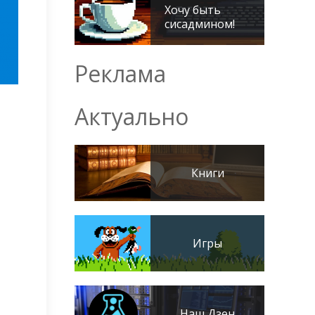
Хочу быть
сисадмином!
Реклама
Актуально
Книги
Игры
Наш Дзен