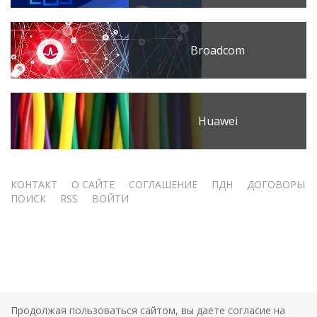
Broadcom
Huawei
Меню
КОНТАКТ
О САЙТЕ
СОГЛАШЕНИЕ
ПДН
ДОГОВОРЫ
ПОИСК
RSS
ВОЙТИ
учётной
записи
пользователя
Продолжая пользоваться сайтом, вы даете согласие на