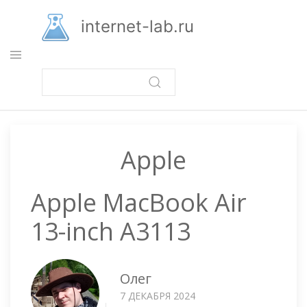
Перейти
к
internet-lab.ru
основному
содержанию
Apple
Apple MacBook Air
13-inch A3113
Олег
7 ДЕКАБРЯ 2024