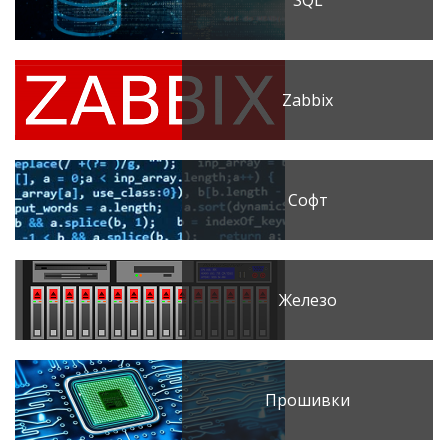
SQL
Zabbix
Софт
Железо
Прошивки