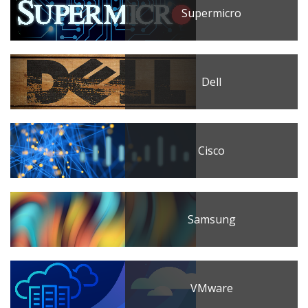
Supermicro
Dell
Cisco
Samsung
VMware