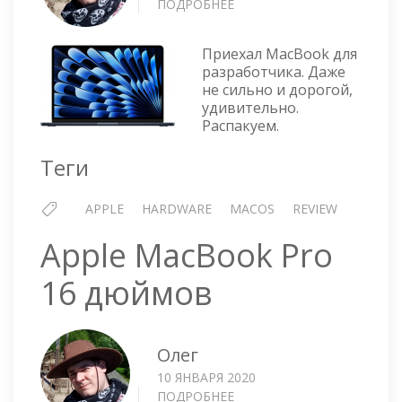
ПОДРОБНЕЕ
О
APPLE
MACBOOK
Приехал MacBook для
AIR
разработчика. Даже
13-
не сильно и дорогой,
INCH
удивительно.
A3113
Распакуем.
Теги
APPLE
HARDWARE
MACOS
REVIEW
Apple MacBook Pro
16 дюймов
Олег
10 ЯНВАРЯ 2020
ПОДРОБНЕЕ
О