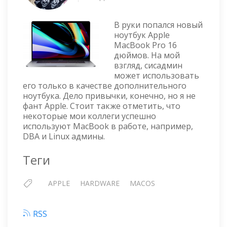
APPLE
MACBOOK
В руки попался новый
PRO
ноутбук Apple
16
MacBook Pro 16
ДЮЙМОВ
дюймов. На мой
взгляд, сисадмин
может использовать
его только в качестве дополнительного
ноутбука. Дело привычки, конечно, но я не
фант Apple. Стоит также отметить, что
некоторые мои коллеги успешно
используют MacBook в работе, например,
DBA и Linux админы.
Теги
APPLE
HARDWARE
MACOS
RSS