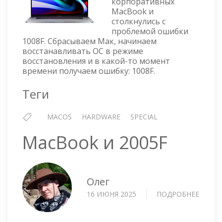
корпоративных
MacBook и
столкнулись с
проблемой ошибки
1008F. Сбрасываем Мак, начинаем
восстанавливать ОС в режиме
восстановления и в какой-то момент
времени получаем ошибку: 1008F.
Теги
MACOS
HARDWARE
SPECIAL
MacBook и 2005F
Олег
16 ИЮНЯ 2025
ПОДРОБНЕЕ
О
MACB
И