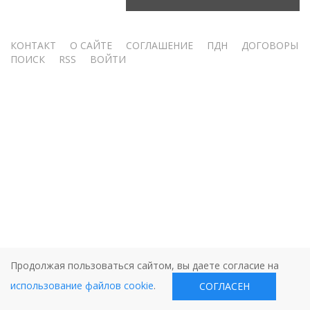
Меню
КОНТАКТ
О САЙТЕ
СОГЛАШЕНИЕ
ПДН
ДОГОВОРЫ
ПОИСК
RSS
ВОЙТИ
учётной
записи
пользователя
Продолжая пользоваться сайтом, вы даете согласие на
использование файлов cookie
.
СОГЛАСЕН