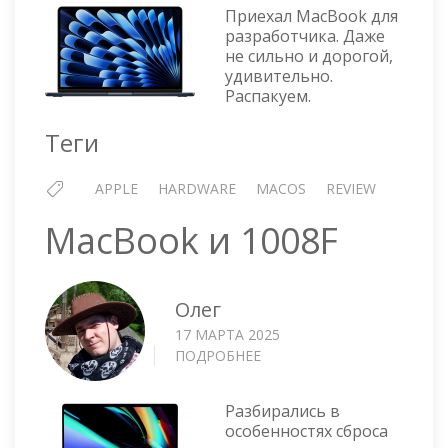
MACBOOK
Приехал MacBook для
AIR
разработчика. Даже
13-
не сильно и дорогой,
INCH
удивительно.
A3113
Распакуем.
Теги
APPLE
HARDWARE
MACOS
REVIEW
MacBook и 1008F
Олег
17 МАРТА 2025
ПОДРОБНЕЕ
О
MACBOOK
И
Разбирались в
1008F
особенностях сброса