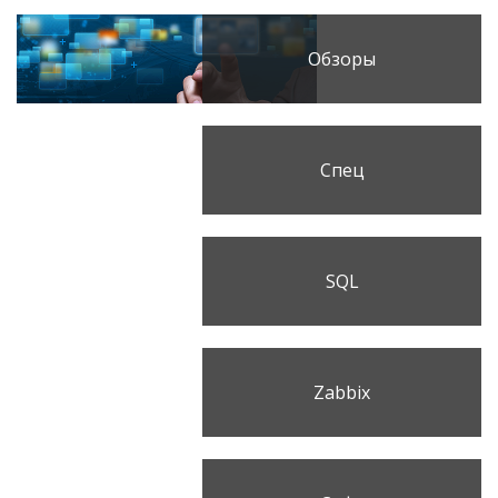
Обзоры
Спец
SQL
Zabbix