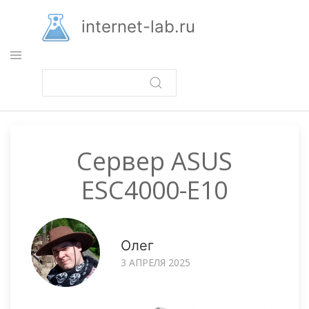
Перейти
к
internet-lab.ru
основному
содержанию
Сервер ASUS
ESC4000-E10
Олег
3 АПРЕЛЯ 2025