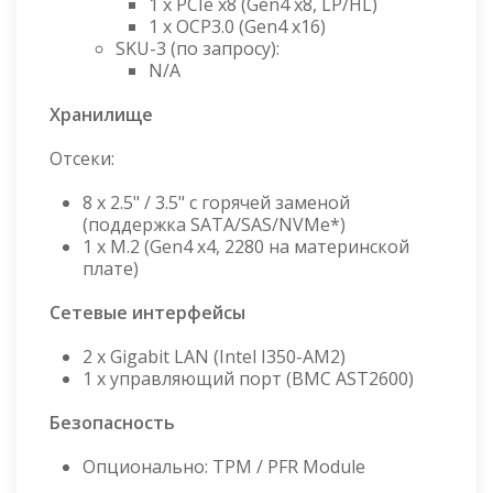
1 x PCIe x8 (Gen4 x8, LP/HL)
1 x OCP3.0 (Gen4 x16)
SKU-3 (по запросу):
N/A
Хранилище
Отсеки:
8 x 2.5" / 3.5" с горячей заменой
(поддержка SATA/SAS/NVMe*)
1 x M.2 (Gen4 x4, 2280 на материнской
плате)
Сетевые интерфейсы
2 x Gigabit LAN (Intel I350-AM2)
1 x управляющий порт (BMC AST2600)
Безопасность
Опционально: TPM / PFR Module