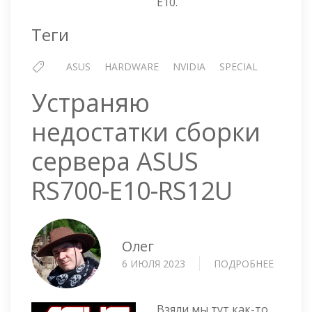
E10.
ESC40
E10
Теги
ASUS
HARDWARE
NVIDIA
SPECIAL
Устраняю
недостатки сборки
сервера ASUS
RS700-E10-RS12U
Олег
6 ИЮЛЯ 2023
ПОДРОБНЕЕ
О
УСТРА
НЕДОС
СБОРК
Взяли мы тут как-то