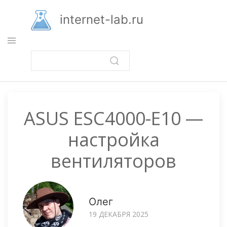
Перейти
к
internet-lab.ru
основному
содержанию
ASUS ESC4000-E10 —
настройка
вентиляторов
Олег
19 ДЕКАБРЯ 2025