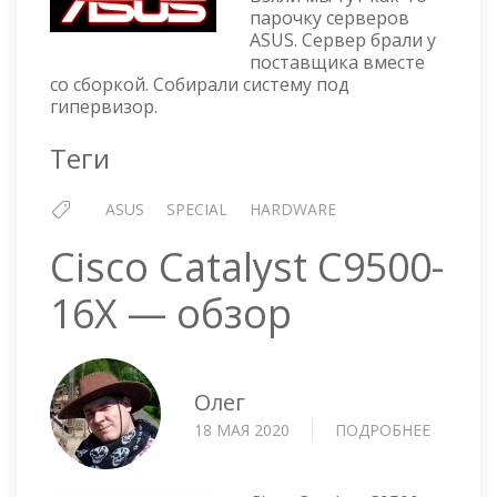
СЕРВЕР
парочку серверов
ASUS. Сервер брали у
ASUS
поставщика вместе
RS700-
со сборкой. Собирали систему под
E10-
гипервизор.
RS12U
Теги
ASUS
SPECIAL
HARDWARE
Cisco Catalyst C9500-
16X — обзор
Олег
18 МАЯ 2020
ПОДРОБНЕЕ
О
CISCO
CATALY