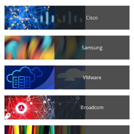
Cisco
Samsung
VMware
Broadcom