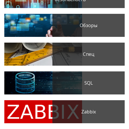
Обзоры
Спец
SQL
Zabbix