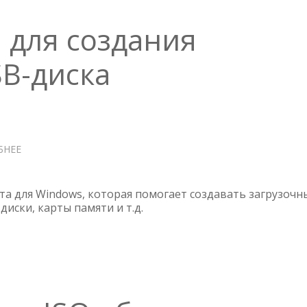
 для создания
SB-диска
БНЕЕ
О
RUFUS
—
УТИЛИТА
та для Windows, которая помогает создавать загрузочн
ДЛЯ
диски, карты памяти и т.д.
СОЗДАНИЯ
ЗАГРУЗОЧНОГО
USB-
ДИСКА