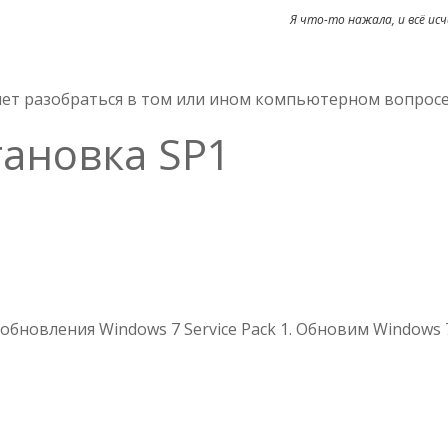
Я что-то нажала, и всё исч
очет разобраться в том или ином компьютерном вопрос
тановка SP1
О
WINDOWS
7
—
обновления Windows 7 Service Pack 1. Обновим Windows 
УСТАНОВКА
SP1