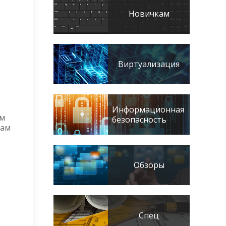
Новичкам
Виртуализация
Информационная
ом
безопасность
нам
Обзоры
Спец