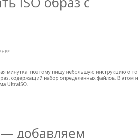
ть ISO образ с
БНЕЕ
О
ULTRAISO
—
СОЗДАТЬ
ая минутка, поэтому пишу небольшую инструкцию о т
ISO
образ, содержащий набор определённых файлов. В этом 
а UltraISO.
ОБРАЗ
С
ФАЙЛАМИ
r — добавляем