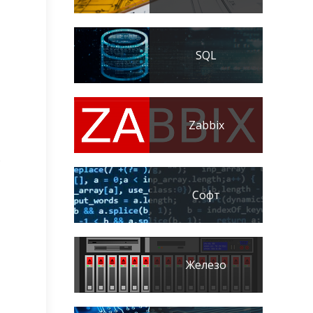
SQL
Zabbix
ю
Софт
Железо