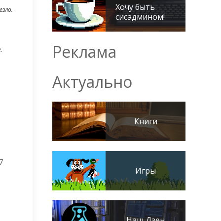
Хочу быть
езло.
сисадмином!
Реклама
е.
Актуально
Книги
7
Игры
Наш Дзен