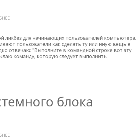
БНЕЕ
О
ВЫПОЛНИТЬ
В
КОМАНДНОЙ
й ликбез для начинающих пользователей компьютера.
СТРОКЕ
ивают пользователи как сделать ту или иную вещь в
едко отвечаю: "Выполните в командной строке вот эту
исылаю команду, которую следует выполнить.
темного блока
БНЕЕ
О