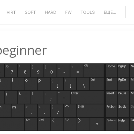
VIRT
SOFT
HARD
FW
TOOLS
ЕЩЁ…
beginner