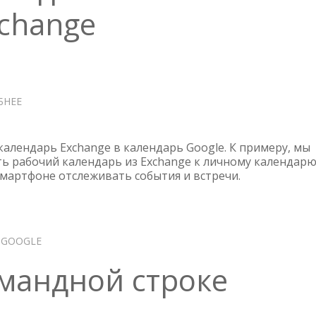
xchange
БНЕЕ
О
GOOGLE
CALENDAR
—
календарь Exchange в календарь Google. К примеру, мы
ДОБАВЛЯЕМ
 рабочий календарь из Exchange к личному календар
смартфоне отслеживать события и встречи.
КАЛЕНДАРЬ
ИЗ
EXCHANGE
GOOGLE
мандной строке