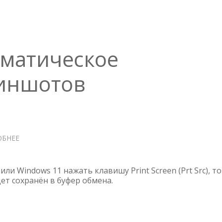
БИБЛИОТЕКУ
DLNA
матическое
риншотов
ОБНЕЕ
О
WINDOWS
—
АВТОМАТИЧЕСКОЕ
или Windows 11 нажать клавишу Print Screen (Prt Src), то
СОХРАНЕНИЕ
ет сохранён в буфер обмена.
СКРИНШОТОВ