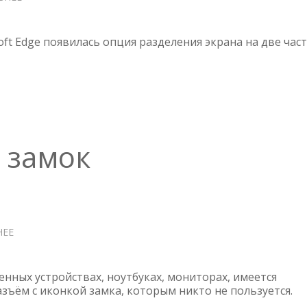
EDGE
—
РАЗДЕЛИТЕЛЬ
oft Edge появилась опция разделения экрана на две час
ЭКРАНА
 замок
НЕЕ
О
КЕНСИНГТОНСКИЙ
ЗАМОК
енных устройствах, ноутбуках, мониторах, имеется
зъём с иконкой замка, которым никто не пользуется.