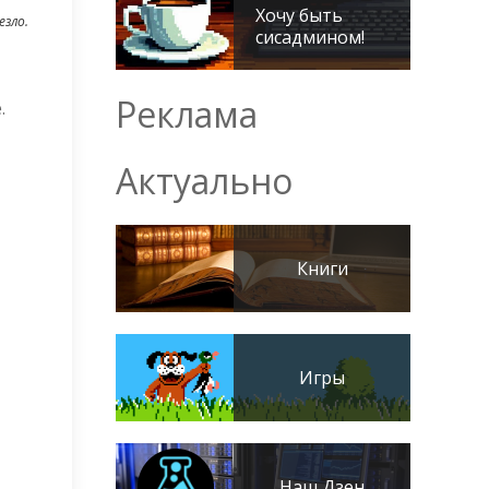
Хочу быть
езло.
сисадмином!
Реклама
е.
Актуально
Книги
Игры
Наш Дзен