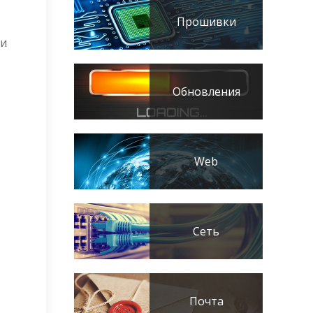
Прошивки
ти
Обновления
Web
Сеть
Почта