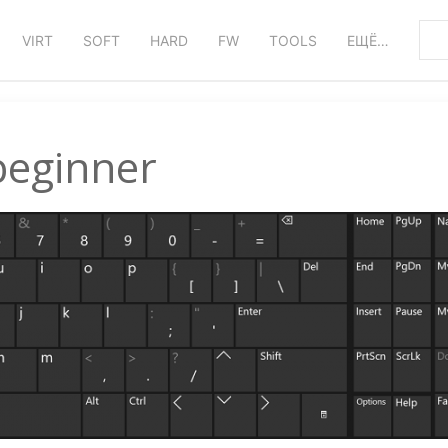
VIRT
SOFT
HARD
FW
TOOLS
ЕЩЁ…
beginner