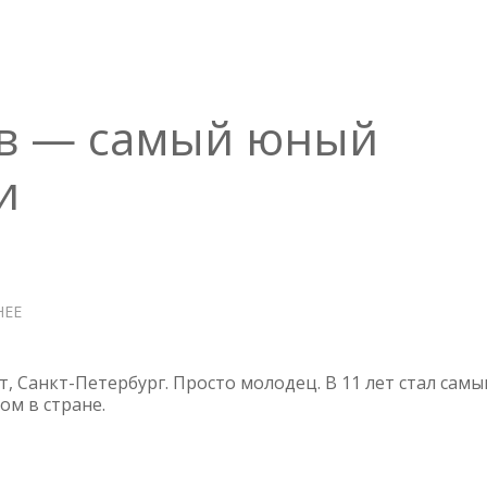
ев — самый юный
и
НЕЕ
О
АРТУР
АФАНАСЬЕВ
—
т, Санкт-Петербург. Просто молодец. В 11 лет стал сам
САМЫЙ
м в стране.
ЮНЫЙ
СИСАДМИН
РОССИИ