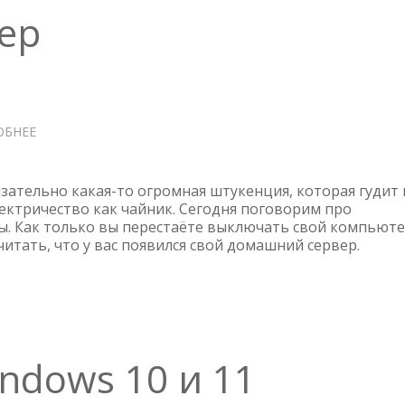
ер
ОБНЕЕ
О
ДОМАШНИЙ
СЕРВЕР
язательно какая-то огромная штукенция, которая гудит 
лектричество как чайник. Сегодня поговорим про
. Как только вы перестаёте выключать свой компьют
читать, что у вас появился свой домашний сервер.
ndows 10 и 11