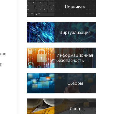
Новичкам
Виртуализация
как
Информационная
безопасность
ер
Обзоры
Спец