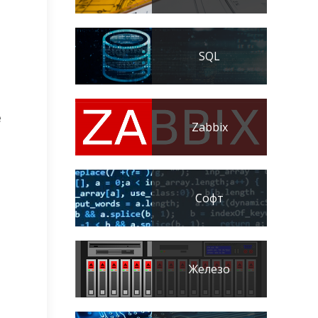
SQL
е
Zabbix
Софт
Железо