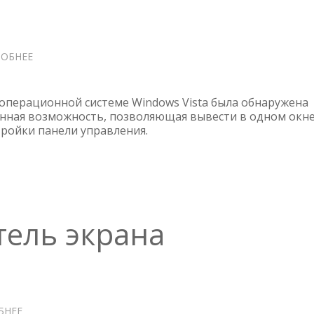
ОБНЕЕ
О
РЕЖИМ
БОГА
В
в операционной системе Windows Vista была обнаружена
WINDOWS
нная возможность, позволяющая вывести в одном окн
тройки панели управления.
10
И
11
тель экрана
БНЕЕ
О