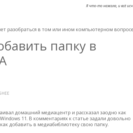
Я что-то нажала, и всё исч
очет разобраться в том или ином компьютерном вопрос
обавить папку в
A
БНЕЕ
О
WINDOWS
11
—
траивал домашний медиацентр и рассказал заодно как
ДОБАВИТЬ
Windows 11. В комментариях к статье задали довольно
 как добавить в медиабиблиотеку свою папку.
ПАПКУ
В