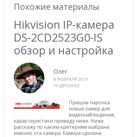
Похожие материалы
Hikvision IP-камера
DS-2CD2523G0-IS
обзор и настройка
Олег
8 ФЕВРАЛЯ 2019
ПОДРОБНЕЕ
О
HIKVISION
IP-
Пришла парочка
КАМЕРА
новых камер для
DS-
видеонаблюдения,
2CD2523G0-
характеристики приведу ниже. Ниже
IS
расскажу по каким критериям выбрана
ОБЗОР
именно эта камера. Камера сделана
И