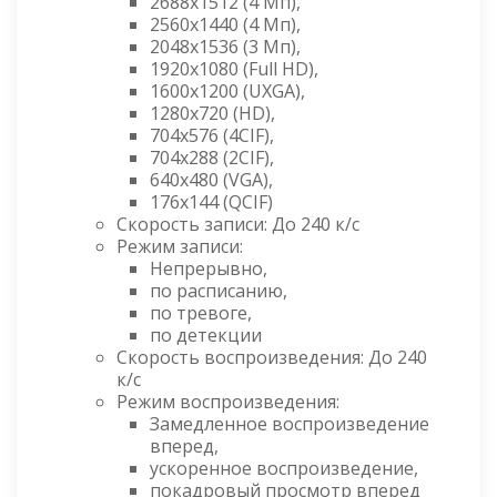
2688x1512 (4 Мп),
2560x1440 (4 Мп),
2048x1536 (3 Мп),
1920x1080 (Full HD),
1600х1200 (UXGA),
1280x720 (HD),
704x576 (4CIF),
704x288 (2CIF),
640x480 (VGA),
176x144 (QCIF)
Скорость записи: До 240 к/с
Режим записи:
Непрерывно,
по расписанию,
по тревоге,
по детекции
Скорость воспроизведения: До 240
к/с
Режим воспроизведения:
Замедленное воспроизведение
вперед,
ускоренное воспроизведение,
покадровый просмотр вперед