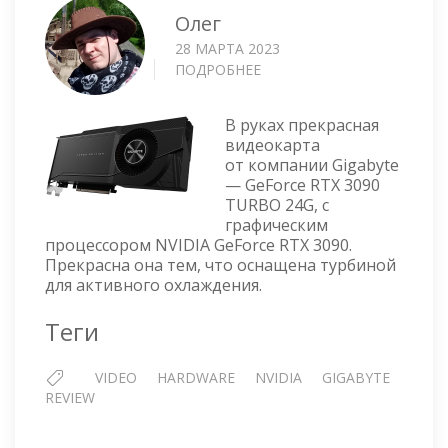
Олег
28 МАРТА 2023
ПОДРОБНЕЕ
О
GIGABYTE
GEFORCE
В руках прекрасная
RTX
видеокарта
3090
от компании Gigabyte
TURBO
— GeForce RTX 3090
24G
TURBO 24G, с
графическим
процессором NVIDIA GeForce RTX 3090.
Прекрасна она тем, что оснащена турбиной
для активного охлаждения.
Теги
VIDEO
HARDWARE
NVIDIA
GIGABYTE
REVIEW