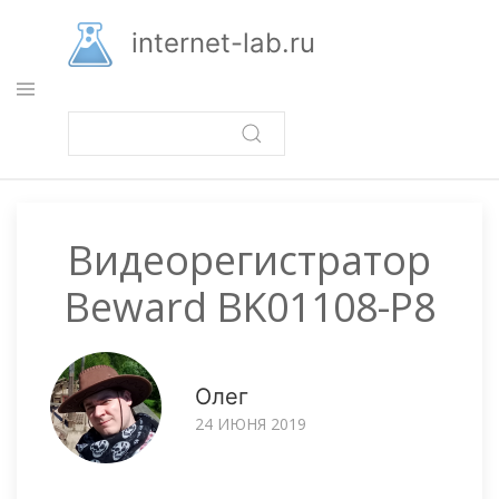
Перейти
к
internet-lab.ru
основному
содержанию
Видеорегистратор
Beward BK01108-P8
Олег
24 ИЮНЯ 2019