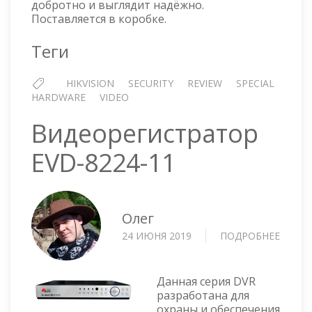
добротно и выглядит надёжно.
НАСТРОЙКА
Поставляется в коробке.
Теги
HIKVISION
SECURITY
REVIEW
SPECIAL
HARDWARE
VIDEO
Видеорегистратор
EVD-8224-11
Олег
24 ИЮНЯ 2019
ПОДРОБНЕЕ
О
ВИДЕ
EVD-
8224-
Данная серия DVR
11
разработана для
охраны и обеспечения