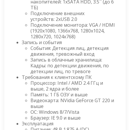
накопителей: 1хSATA HDD, 3.5`` (до 6
ТБ)
Подключение внешних
устройств: 2хUSB 2.0
Подключение монитора: VGA / HDMI
(1920x1080, 1366x768, 1280x1024,
1280x720, 1024x768)
Запись и события
События: Детекция лиц, детекция
движения, тревожный вход
Запись в облачные хранилища:
Кадры: по детекции движения, по
детекции лиц, по тревоге
Требования к клиентскому ПК
Процессор: Intel / AMD 2.4 ГГц и
выше, 2 ядра и более
Память: 1 ГБ ОЗУ и выше
Видеокарта: NVidia GeForce GT 220 и
выше
ОС: Windows 8/7/Vista
Браузер: IE 9.0 и выше
Эксплуатация
Питание: 48 В 1.875 А (DC)