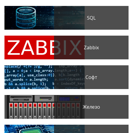
SQL
Zabbix
Софт
Железо