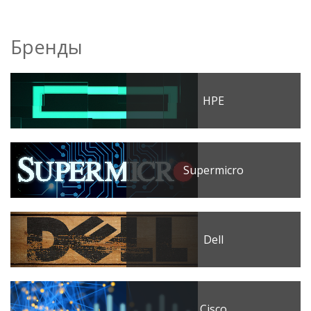
Бренды
HPE
Supermicro
Dell
Cisco