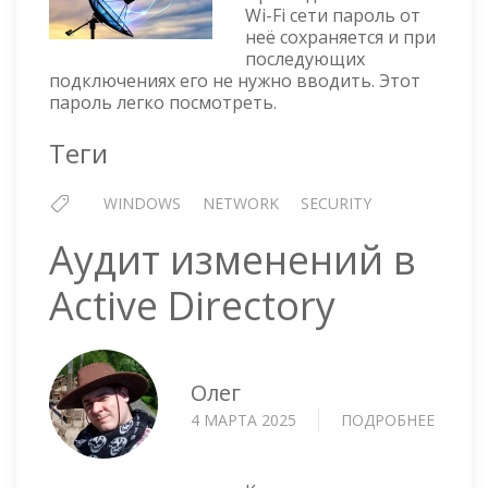
—
Wi-Fi сети пароль от
ПОСМОТРЕТЬ
неё сохраняется и при
СОХРАНЁННЫЙ
последующих
ПАРОЛЬ
подключениях его не нужно вводить. Этот
ОТ
пароль легко посмотреть.
WI-
FI
Теги
WINDOWS
NETWORK
SECURITY
Аудит изменений в
Active Directory
Олег
4 МАРТА 2025
ПОДРОБНЕЕ
О
АУДИТ
ИЗМЕ