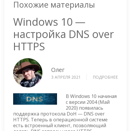
Похожие материалы
Windows 10 —
настройка DNS over
HTTPS
Олег
3 АПРЕЛЯ 2021
ПОДРОБНЕЕ
О
WIND
10
—
В Windows 10 начиная
НАСТ
с версии 2004 (Май
2020) появилась
DNS
поддержка протокола DoH — DNS over
OVER
HTTPS. Теперь в операционной системе
HTTPS
есть встроенный клиент, позволяющий