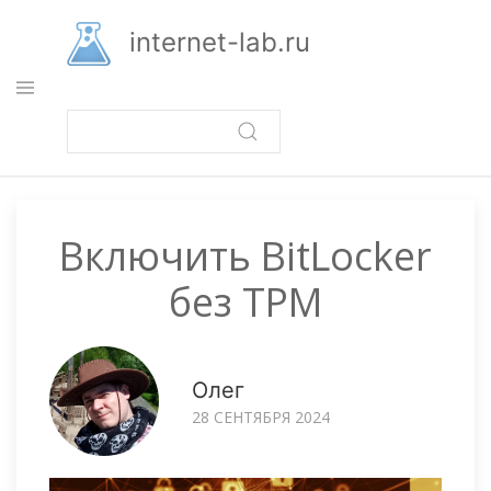
Перейти
к
internet-lab.ru
основному
содержанию
Включить BitLocker
без TPM
Олег
28 СЕНТЯБРЯ 2024