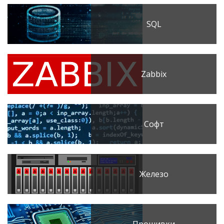
SQL
Zabbix
Софт
Железо