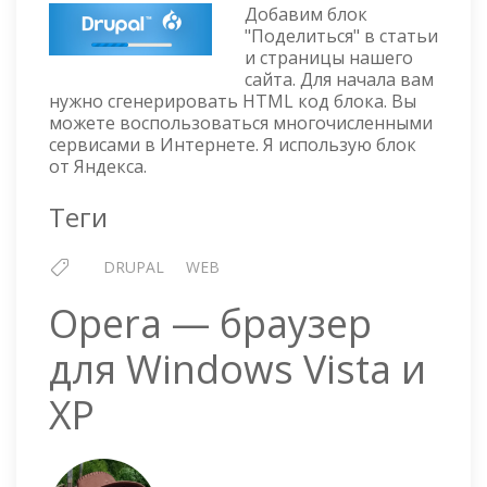
Добавим блок
9
"Поделиться" в статьи
—
и страницы нашего
ДОБАВЛЯЕМ
сайта. Для начала вам
БЛОК
нужно сгенерировать HTML код блока. Вы
"ПОДЕЛИТЬСЯ"
можете воспользоваться многочисленными
В
сервисами в Интернете. Я использую блок
СТАТЬИ
от Яндекса.
Теги
DRUPAL
WEB
Opera — браузер
для Windows Vista и
XP