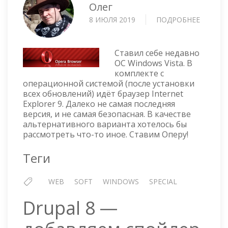
Олег
8 ИЮЛЯ 2019
ПОДРОБНЕЕ
О
OPERA
—
БРАУЗЕ
Ставил себе недавно
ДЛЯ
ОС Windows Vista. В
комплекте с
WINDO
операционной системой (после установки
VISTA
всех обновлений) идёт браузер Internet
И
Explorer 9. Далеко не самая последняя
XP
версия, и не самая безопасная. В качестве
альтернативного варианта хотелось бы
рассмотреть что-то иное. Ставим Оперу!
Теги
WEB
SOFT
WINDOWS
SPECIAL
Drupal 8 —