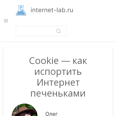
Перейти
к
internet-lab.ru
основному
содержанию
Cookie — как
испортить
Интернет
печеньками
Олег