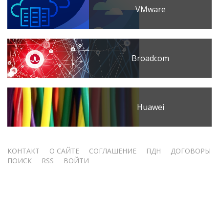
VMware
Broadcom
Huawei
Меню
КОНТАКТ
О САЙТЕ
СОГЛАШЕНИЕ
ПДН
ДОГОВОРЫ
ПОИСК
RSS
ВОЙТИ
учётной
записи
пользователя