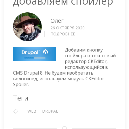
добавляем спойлер
Олег
26 ОКТЯБРЯ 2020
ПОДРОБНЕЕ
О
DRUPAL
8
Добавим кнопку
—
спойлера в текстовый
ДОБАВЛЯЕМ
редактор CKEditor,
СПОЙЛЕР
использующийся в
CMS Drupal 8. Не будем изобретать
велосипед, используем модуль CKEditor
Spoiler.
Теги
WEB
DRUPAL