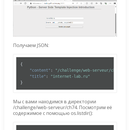
Получаем JSON:
{
"content"
:
"/challenge/web-serveur/ch74"
,
"title"
:
"internet-lab.ru"
}
Мы с вами находимся в директории
/challenge/web-serveur/ch74. Посмотрим её
содержимое с помощью os.listdir():