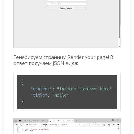
Генерируем страницу: Render your page! В
ответ получаем JSON вида:
{
"content"
:
"internet-lab was here"
,
"title"
:
"hello"
}