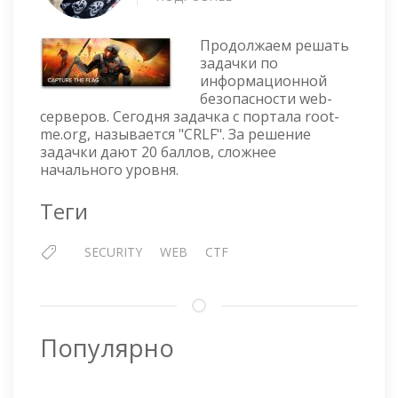
CTF
—
Продолжаем решать
CRLF
задачки по
информационной
безопасности web-
серверов. Сегодня задачка с портала root-
me.org, называется "CRLF". За решение
задачки дают 20 баллов, сложнее
начального уровня.
Теги
SECURITY
WEB
CTF
Популярно