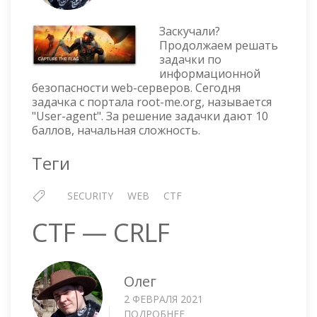
—
USER-
Заскучали?
AGEN
Продолжаем решать
задачки по
информационной
безопасности web-серверов. Сегодня
задачка с портала root-me.org, называется
"User-agent". За решение задачки дают 10
баллов, начальная сложность.
Теги
SECURITY
WEB
CTF
CTF — CRLF
Олег
2 ФЕВРАЛЯ 2021
ПОДРОБНЕЕ
О