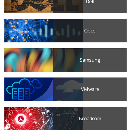
Dell
Cisco
Samsung
VMware
Broadcom