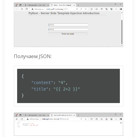
Получаем JSON:
{
"content"
:
"4"
,
"title"
:
"{{ 2+2 }}"
}