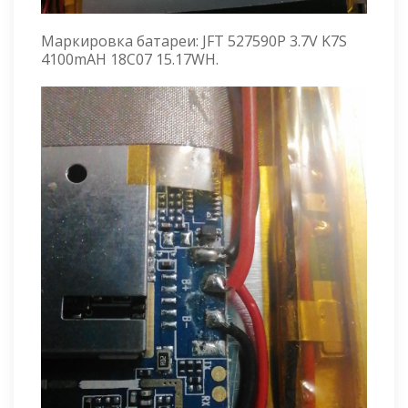
Маркировка батареи: JFT 527590P 3.7V K7S
4100mAH 18C07 15.17WH.