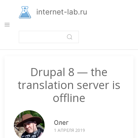
Перейти
к
internet-lab.ru
основному
содержанию
Drupal 8 — the
translation server is
offline
Олег
1 АПРЕЛЯ 2019