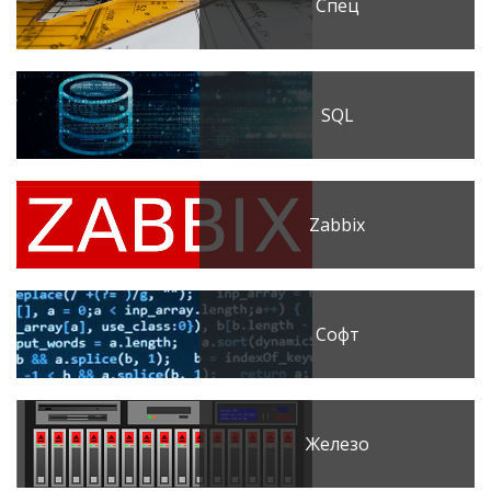
Спец
SQL
Zabbix
Софт
Железо