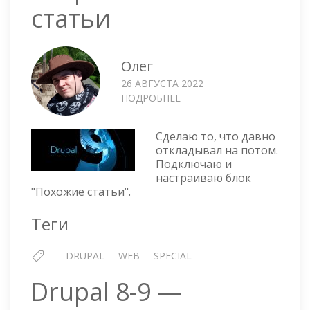
статьи
Олег
26 АВГУСТА 2022
ПОДРОБНЕЕ
О
DRUPAL
9
Сделаю то, что давно
—
откладывал на потом.
ПОХОЖИЕ
Подключаю и
СТАТЬИ
настраиваю блок
"Похожие статьи".
Теги
DRUPAL
WEB
SPECIAL
Drupal 8-9 —