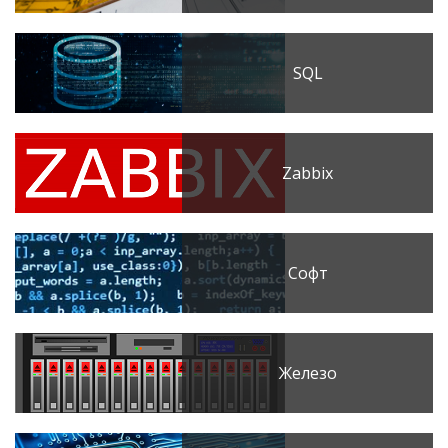
SQL
Zabbix
Софт
Железо