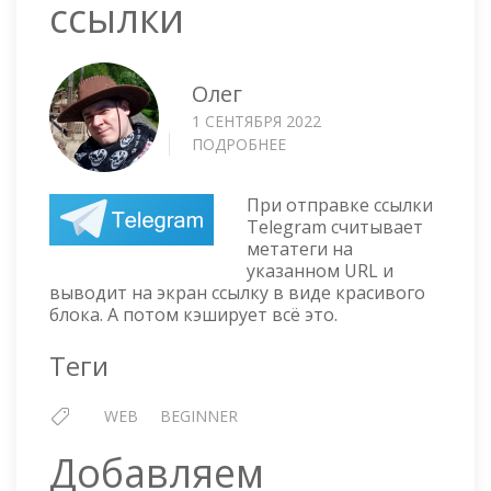
ссылки
Олег
1 СЕНТЯБРЯ 2022
ПОДРОБНЕЕ
О
TELEGRAM
—
При отправке ссылки
СБРАСЫВАЕМ
Telegram считывает
КЭШ
метатеги на
ССЫЛКИ
указанном URL и
выводит на экран ссылку в виде красивого
блока. А потом кэширует всё это.
Теги
WEB
BEGINNER
Добавляем