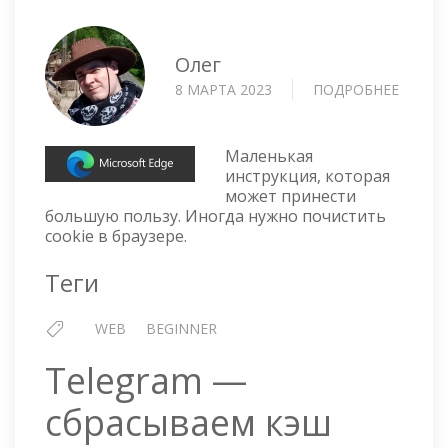
Олег
8 МАРТА 2023
ПОДРОБНЕЕ
О
EDGE
—
УДАЛИ
Маленькая
COOKI
инструкция, которая
может принести
ДЛЯ
большую пользу. Иногда нужно почистить
ОПРЕД
cookie в браузере.
САЙТА
Теги
WEB
BEGINNER
Telegram —
сбрасываем кэш