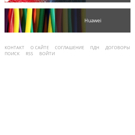
Huawei
Меню
КОНТАКТ
О САЙТЕ
СОГЛАШЕНИЕ
ПДН
ДОГОВОРЫ
ПОИСК
RSS
ВОЙТИ
учётной
записи
пользователя