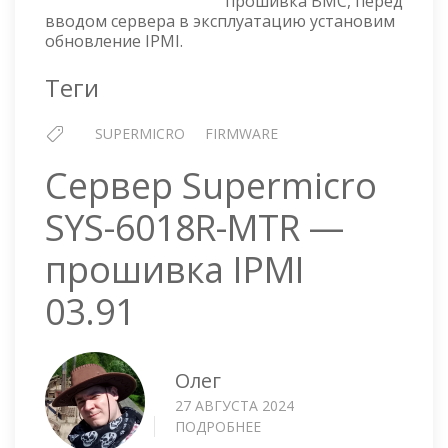
прошивка BMC, перед
IPMI
вводом сервера в эксплуатацию установим
обновление IPMI.
Теги
SUPERMICRO
FIRMWARE
Сервер Supermicro
SYS-6018R-MTR —
прошивка IPMI
03.91
Олег
27 АВГУСТА 2024
ПОДРОБНЕЕ
О
СЕРВЕР