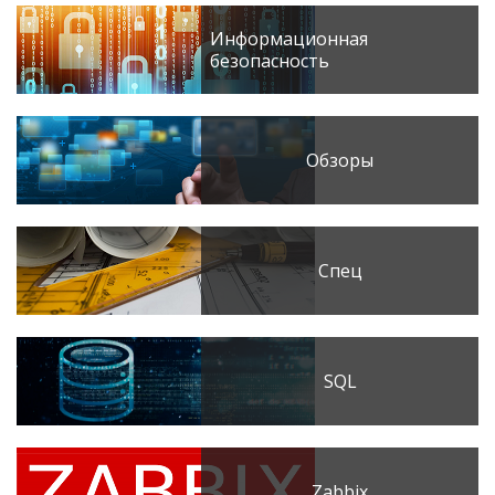
Информационная
безопасность
Обзоры
Спец
SQL
Zabbix