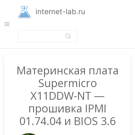
Перейти
к
internet-lab.ru
основному
содержанию
Материнская плата
Supermicro
X11DDW-NT —
прошивка IPMI
01.74.04 и BIOS 3.6