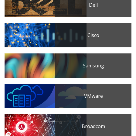
Dell
Cisco
Samsung
VMware
Broadcom