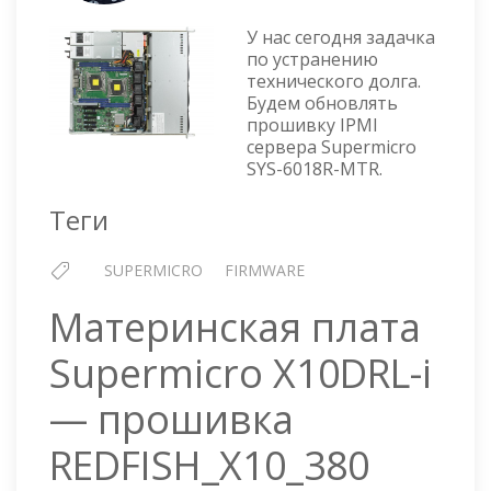
SUPERMICRO
У нас сегодня задачка
SYS-
по устранению
6018R-
технического долга.
MTR
Будем обновлять
—
прошивку IPMI
ПРОШИВКА
сервера Supermicro
IPMI
SYS-6018R-MTR.
03.91
Теги
SUPERMICRO
FIRMWARE
Материнская плата
Supermicro X10DRL-i
— прошивка
REDFISH_X10_380