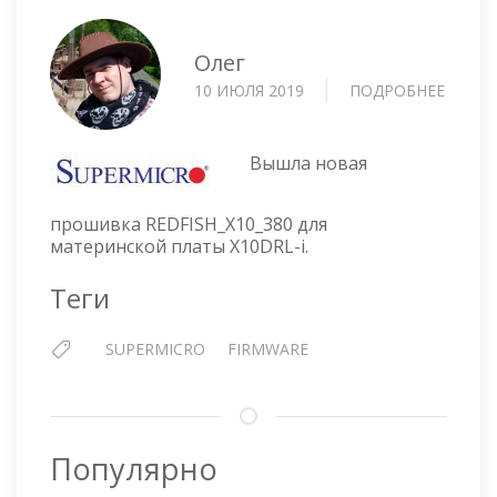
Олег
10 ИЮЛЯ 2019
ПОДРОБНЕЕ
О
МАТЕ
ПЛАТА
SUPER
Вышла новая
X10DR
I
прошивка REDFISH_X10_380 для
—
материнской платы X10DRL-i.
ПРОШ
REDFI
Теги
SUPERMICRO
FIRMWARE
Популярно