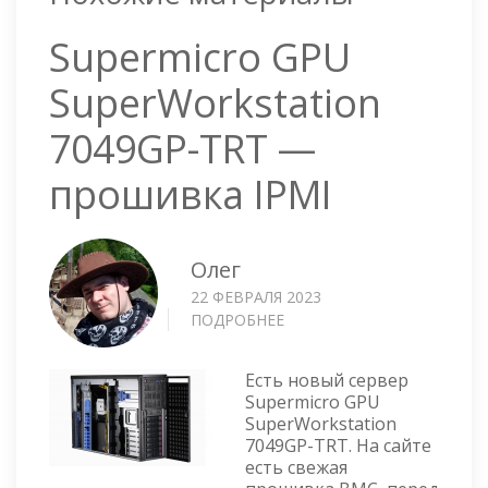
Supermicro GPU
SuperWorkstation
7049GP-TRT —
прошивка IPMI
Олег
22 ФЕВРАЛЯ 2023
ПОДРОБНЕЕ
О
SUPERMICRO
GPU
Есть новый сервер
SUPERWORKSTATION
Supermicro GPU
7049GP-
SuperWorkstation
TRT
7049GP-TRT. На сайте
—
есть свежая
ПРОШИВКА