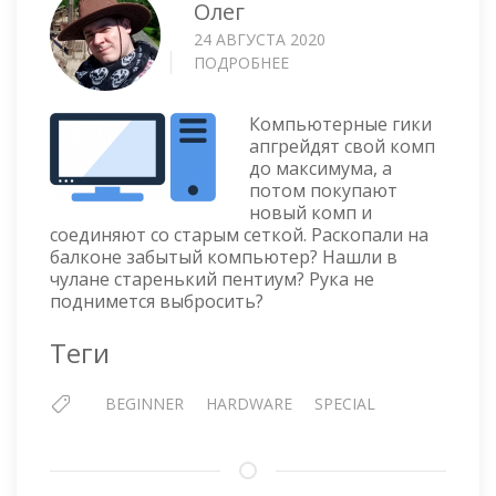
Олег
24 АВГУСТА 2020
ПОДРОБНЕЕ
О
ЧТО
МОЖНО
Компьютерные гики
СДЕЛАТЬ
апгрейдят свой комп
СО
до максимума, а
СТАРЫМ
потом покупают
КОМПЬЮТЕРОМ?
новый комп и
соединяют со старым сеткой. Раскопали на
балконе забытый компьютер? Нашли в
чулане старенький пентиум? Рука не
поднимется выбросить?
Теги
BEGINNER
HARDWARE
SPECIAL