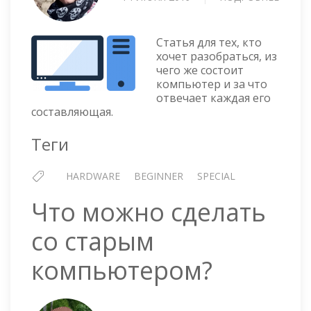
ИЗ
ЧЕГО
СОСТ
Статья для тех, кто
КОМП
хочет разобраться, из
чего же состоит
компьютер и за что
отвечает каждая его
составляющая.
Теги
HARDWARE
BEGINNER
SPECIAL
Что можно сделать
со старым
компьютером?