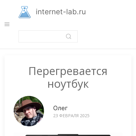
Перейти
к
internet-lab.ru
основному
содержанию
Перегревается
ноутбук
Олег
23 ФЕВРАЛЯ 2025