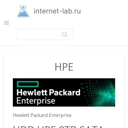
Перейти
к
internet-lab.ru
основному
содержанию
HPE
Hewlett Packard Enterprise.