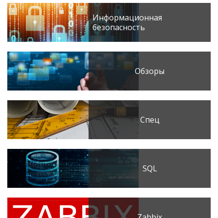
Информационная
безопасность
Обзоры
Спец
SQL
Zabbix