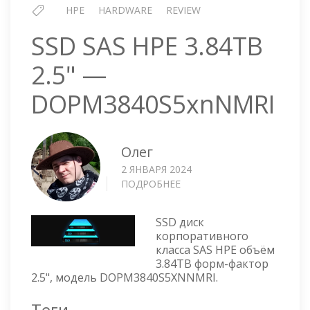
HPE
HARDWARE
REVIEW
SSD SAS HPE 3.84TB
2.5" —
DOPM3840S5xnNMRI
Олег
2 ЯНВАРЯ 2024
ПОДРОБНЕЕ
О
SSD
SAS
SSD диск
HPE
корпоративного
3.84TB
класса SAS HPE объём
2.5"
3.84TB форм-фактор
—
2.5", модель DOPM3840S5XNNMRI.
DOPM3840S5XNNMRI
Теги