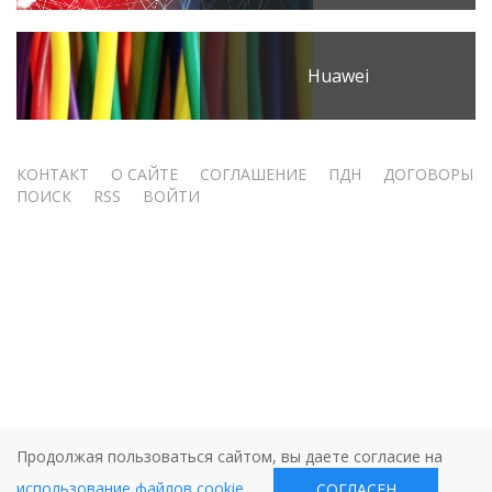
Huawei
Меню
КОНТАКТ
О САЙТЕ
СОГЛАШЕНИЕ
ПДН
ДОГОВОРЫ
ПОИСК
RSS
ВОЙТИ
учётной
записи
пользователя
Продолжая пользоваться сайтом, вы даете согласие на
использование файлов cookie
.
СОГЛАСЕН