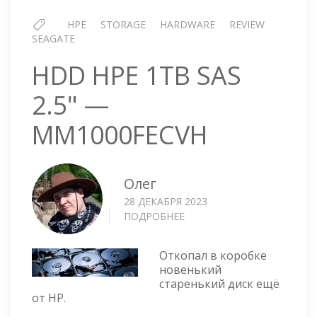
HPE
STORAGE
HARDWARE
REVIEW
SEAGATE
HDD HPE 1TB SAS
2.5" —
MM1000FECVH
Олег
28 ДЕКАБРЯ 2023
ПОДРОБНЕЕ
О
HDD
HPE
Откопал в коробке
1TB
новенький
SAS
старенький диск ещё
2.5"
от HP.
—