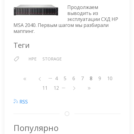
MSA
Продолжаем
2040
выводить из
—
эксплуатации СХД HP
УДАЛЯЕМ
MSA 2040. Первым шагом мы разбирали
ХОСТ
маппинг.
Теги
HPE
STORAGE
…
Нумерация
Страница
4
Страница
5
Страница
6
Страница
7
8
Страница
9
Страница
10
страниц
…
Страница
11
Страница
12
RSS
Популярно