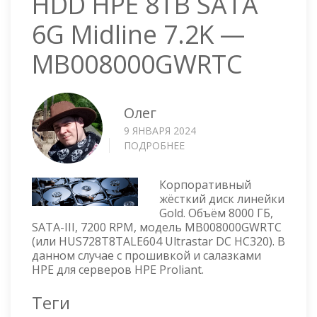
HDD HPE 8TB SATA
6G Midline 7.2K —
MB008000GWRTC
Олег
9 ЯНВАРЯ 2024
ПОДРОБНЕЕ
О
HDD
HPE
Корпоративный
8TB
жёсткий диск линейки
SATA
Gold. Объём 8000 ГБ,
6G
SATA-III, 7200 RPM, модель MB008000GWRTC
MIDLINE
(или HUS728T8TALE604 Ultrastar DC HC320). В
7.2K
данном случае с прошивкой и салазками
—
HPE для серверов HPE Proliant.
MB008000GWRTC
Теги