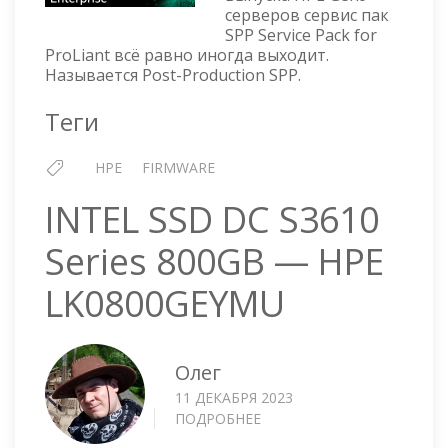
FOR
серверов сервис пак
PROLIANT
SPP Service Pack for
—
ProLiant всё равно иногда выходит.
VERSION
Называется Post-Production SPP.
GEN9.1
Теги
HPE
FIRMWARE
INTEL SSD DC S3610
Series 800GB — HPE
LK0800GEYMU
Олег
11 ДЕКАБРЯ 2023
ПОДРОБНЕЕ
О
INTEL