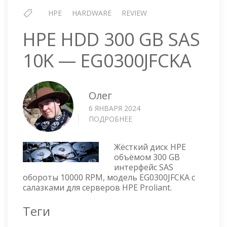
HPE
HARDWARE
REVIEW
HPE HDD 300 GB SAS
10K — EG0300JFCKA
Олег
6 ЯНВАРЯ 2024
ПОДРОБНЕЕ
О
HPE
HDD
Жёсткий диск HPE
300
объёмом 300 GB
GB
интерфейс SAS
SAS
обороты 10000 RPM, модель EG0300JFCKA с
10K
салазками для серверов HPE Proliant.
—
EG0300JFCKA
Теги