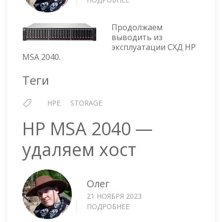
HP
MSA
Продолжаем
2040
выводить из
—
эксплуатации СХД HP
УДАЛЯЕМ
MSA 2040.
МАССИВ
Теги
HPE
STORAGE
HP MSA 2040 —
удаляем хост
Олег
21 НОЯБРЯ 2023
ПОДРОБНЕЕ
О
HP