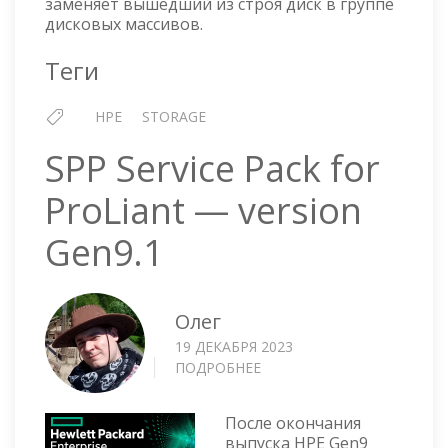
заменяет вышедший из строя диск в группе
SPARE
дисковых массивов.
Теги
HPE
STORAGE
SPP Service Pack for
ProLiant — version
Gen9.1
Олег
19 ДЕКАБРЯ 2023
ПОДРОБНЕЕ
О
SPP
SERVICE
После окончания
PACK
выпуска HPE Gen9