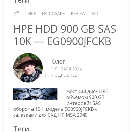
HPE
HARDWARE
REVIEW
WD
HPE HDD 900 GB SAS
10K — EG0900JFCKB
Олег
1 ЯНВАРЯ 2024
ПОДРОБНЕЕ
О
HPE
HDD
Жёсткий диск HPE
900
объёмом 900 GB
GB
интерфейс SAS
SAS
обороты 10K, модель EG0900JFCKB с
10K
салазками для СХД HP MSA 2040.
—
EG0900JFCKB
Теги