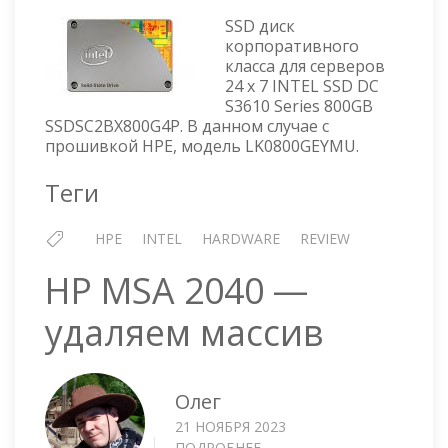
SSD
SSD диск
DC
корпоративного
S3610
класса для серверов
SERIES
24 x 7 INTEL SSD DC
800GB
S3610 Series 800GB
—
SSDSC2BX800G4P. В данном случае с
HPE
прошивкой HPE, модель LK0800GEYMU.
LK0800GEYMU
Теги
HPE
INTEL
HARDWARE
REVIEW
HP MSA 2040 —
удаляем массив
Олег
21 НОЯБРЯ 2023
ПОДРОБНЕЕ
О