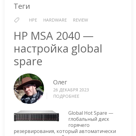
MM1000FECVH
Теги
HPE
HARDWARE
REVIEW
HP MSA 2040 —
настройка global
spare
Олег
26 ДЕКАБРЯ 2023
ПОДРОБНЕЕ
О
HP
MSA
Global Hot Spare —
2040
глобальный диск
—
горячего
НАСТРОЙКА
резервирования, который автоматически
GLOBAL