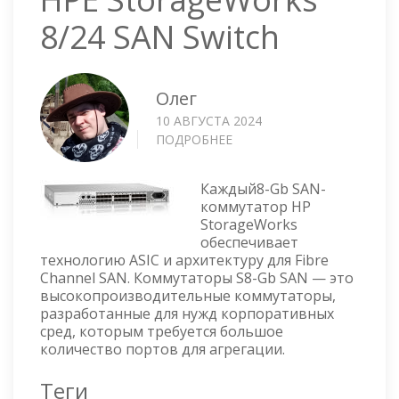
8/24 SAN Switch
Олег
10 АВГУСТА 2024
ПОДРОБНЕЕ
О
HPE
STORAGEWORKS
Каждый8-Gb SAN-
8/24
коммутатор HP
SAN
StorageWorks
SWITCH
обеспечивает
технологию ASIC и архитектуру для Fibre
Channel SAN. Коммутаторы S8-Gb SAN — это
высокопроизводительные коммутаторы,
разработанные для нужд корпоративных
сред, которым требуется большое
количество портов для агрегации.
Теги