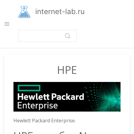
Перейти
к
internet-lab.ru
основному
содержанию
HPE
Hewlett Packard Enterprise.