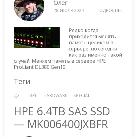
Олег
28 ИЮЛЯ 2024
ПОДРОБНЕЕ
О
HPE
PROLI
DL380
Редко когда
GEN10
приходится менять
память целиком в
—
сервере, но сегодня
ЗАМЕ
как раз именно такой
ПАМЯ
случай. Меняем память в сервере HPE
ProLiant DL380 Gen10.
Теги
HPE
HARDWARE
SPECIAL
HPE 6.4TB SAS SSD
— MK006400JXBFR