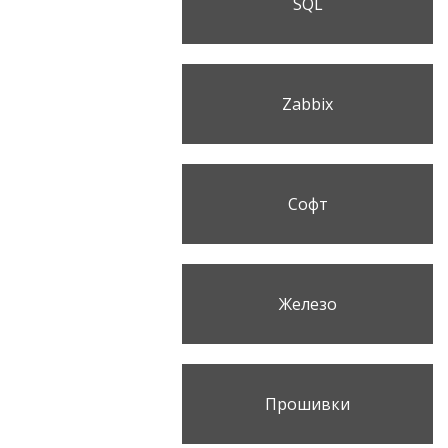
SQL
Zabbix
Софт
Железо
Прошивки