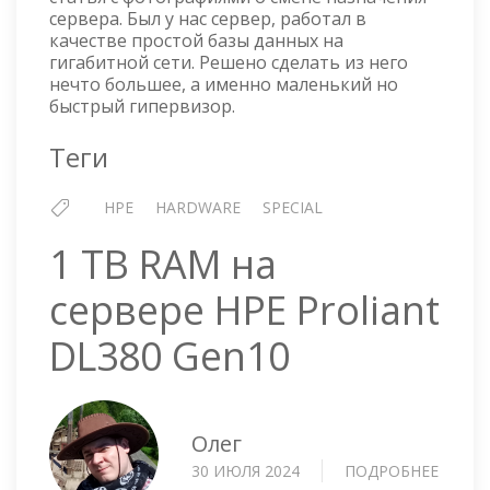
МЕНЯЕМ
сервера. Был у нас сервер, работал в
НАЗНАЧЕНИЕ
качестве простой базы данных на
СЕРВЕРА
гигабитной сети. Решено сделать из него
нечто большее, а именно маленький но
быстрый гипервизор.
Теги
HPE
HARDWARE
SPECIAL
1 TB RAM на
сервере HPE Proliant
DL380 Gen10
Олег
30 ИЮЛЯ 2024
ПОДРОБНЕЕ
О