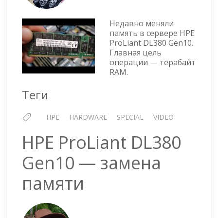
1
TB
RAM
Недавно меняли
НА
память в сервере HPE
ProLiant DL380 Gen10.
СЕРВЕ
Главная цель
HPE
операции — терабайт
PROLI
RAM.
DL380
GEN10
Теги
HPE
HARDWARE
SPECIAL
VIDEO
HPE ProLiant DL380
Gen10 — замена
памяти