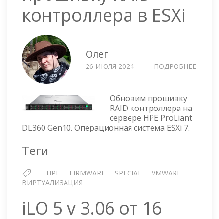
контроллера в ESXi
Олег
26 ИЮЛЯ 2024
ПОДРОБНЕЕ
О
HPE
PROLI
DL360
Обновим прошивку
GEN10
RAID контроллера на
сервере HPE ProLiant
—
DL360 Gen10. Операционная система ESXi 7.
ОБНО
ПРОШ
Теги
RAID
КОНТР
В
HPE
FIRMWARE
SPECIAL
VMWARE
ESXI
ВИРТУАЛИЗАЦИЯ
iLO 5 v 3.06 от 16