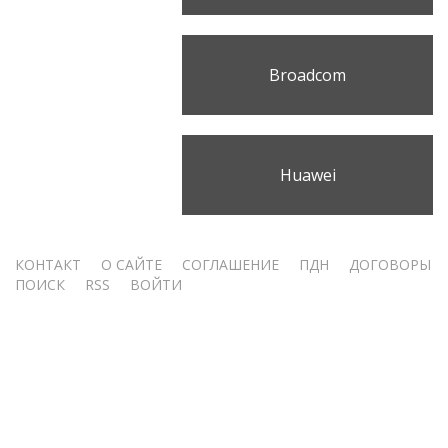
Broadcom
Huawei
Меню
КОНТАКТ
О САЙТЕ
СОГЛАШЕНИЕ
ПДН
ДОГОВОРЫ
ПОИСК
RSS
ВОЙТИ
учётной
записи
пользователя