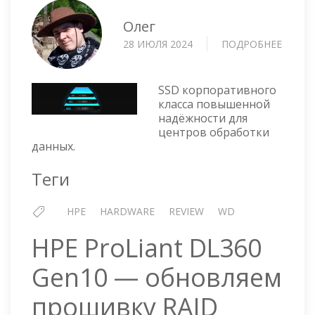
Олег
28 ИЮЛЯ 2024
ПОДРОБНЕЕ
О
HPE
6.4TB
SAS
SSD корпоративного
SSD
класса повышенной
надёжности для
—
центров обработки
MK006
данных.
Теги
HPE
HARDWARE
REVIEW
WD
HPE ProLiant DL360
Gen10 — обновляем
прошивку RAID