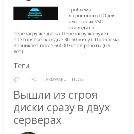
—
Проблема
НЕКОТОРЫЕ
встроенного ПО для
МОДЕЛИ
некоторых SSD
SSD
приводит к
ЗАВИСАЮТ
перезагрузке диска. Перезагрузка будет
И
повторяться каждые 30-60 минут. Проблема
ПЕРЕЗАГРУЖАЮТСЯ
возникает после 56000 часов работы (6.5
ПОСЛЕ
лет).
56000
ЧАСОВ
Теги
РАБОТЫ
HPE
HARDWARE
NEWS
Вышли из строя
диски сразу в двух
серверах