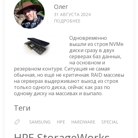
Олег
31 АВГУСТА 2024
ПОДРОБНЕЕ
О
ВЫШЛИ
ИЗ
Одновременно
СТРОЯ
вышли из строя NVMe
ДИСКИ
диски сразу в двух
СРАЗУ
серверах баз данных,
В
на основном и
ДВУХ
резервном контуре. Ситуация не самая
СЕРВЕРАХ
обычная, но ещё не критичная. RAID массивы
на серверах выдерживают выход из строя
только одного диска, сейчас как раз по
одному диску на массивах и выпало.
Теги
SAMSUNG
HPE
HARDWARE
SPECIAL
HPE StorageWorks