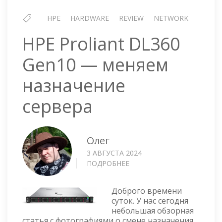
HPE
HARDWARE
REVIEW
NETWORK
HPE Proliant DL360
Gen10 — меняем
назначение
сервера
Олег
3 АВГУСТА 2024
ПОДРОБНЕЕ
О
HPE
PROLIANT
Доброго времени
DL360
суток. У нас сегодня
GEN10
небольшая обзорная
—
статья с фотографиями о смене назначения