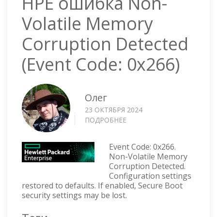
HPE ошибка Non-
Volatile Memory
Corruption Detected
(Event Code: 0x266)
Олег
23 ОКТЯБРЯ 2024
ПОДРОБНЕЕ
О
HPE
ОШИБКА
Event Code: 0x266.
NON-
Non-Volatile Memory
VOLATILE
Corruption Detected.
MEMORY
Configuration settings
CORRUPTION
restored to defaults. If enabled, Secure Boot
DETECTED
security settings may be lost.
(EVENT
CODE: