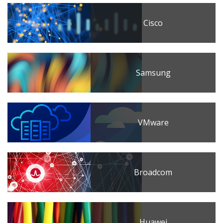
Cisco
Samsung
VMware
Broadcom
Huawei