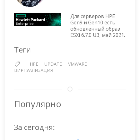
HPE
GEN9
PLUS
Для серверов HPE
CUSTO
Gen9 и Gen10 есть
обновлённый образ
IMAGE
ESXi 6.7.0 U3, май 2021.
FOR
ESXI
Теги
6.7
UPDAT
3
HPE
UPDATE
VMWARE
—
ВИРТУАЛИЗАЦИЯ
МАЙ
2021
Популярно
За сегодня: