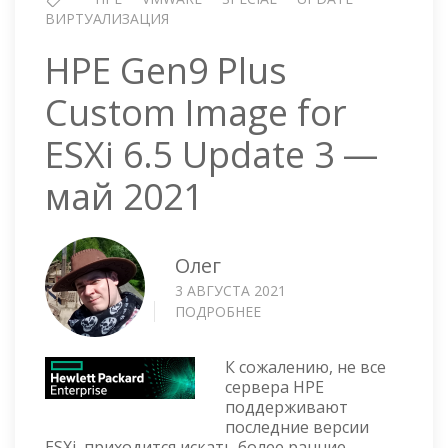
CUSTOM
ВИРТУАЛИЗАЦИЯ
IMAGE)
HPE Gen9 Plus
Custom Image for
ESXi 6.5 Update 3 —
май 2021
Олег
3 АВГУСТА 2021
ПОДРОБНЕЕ
О
HPE
GEN9
К сожалению, не все
PLUS
сервера HPE
CUSTOM
поддерживают
IMAGE
последние версии
FOR
ESXi, приходится искать более ранние