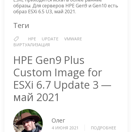
ESXI
образы. Для серверов HPE Gen9 и Gen10 есть
6.5
образ ESXi 6.5 U3, май 2021.
UPDATE
3
Теги
—
МАЙ
HPE
UPDATE
VMWARE
2021
ВИРТУАЛИЗАЦИЯ
HPE Gen9 Plus
Custom Image for
ESXi 6.7 Update 3 —
май 2021
Олег
4 ИЮНЯ 2021
ПОДРОБНЕЕ
О