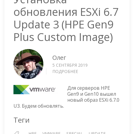
обновления ESXi 6.7
Update 3 (HPE Gen9
Plus Custom Image)
Олег
5 СЕНТЯБРЯ 2019
ПОДРОБНЕЕ
О
УСТАНОВКА
ОБНОВЛЕНИЯ
Для серверов HPE
ESXI
Gen9 и Gen10 вышел
6.7
новый образ ESXi 6.7.0
UPDATE
U3. Будем обновлять.
3
(HPE
Теги
GEN9
PLUS
HPE
VMWARE
SPECIAL
UPDATE