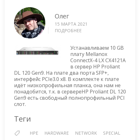
Олег
15 МАРТА 2021
ПОДРОБНЕЕ
О
HP
PROLIANT
Устанавливаем 10 GB
DL
плату Mellanox
120
ConnectX-4 LX CX4121A
GEN9
в сервер HP Proliant
—
DL 120 Gen9. На плате два порта SFP+,
УСТАНОВКА
интерфейс PCIe3.0 x8. В комплекте к плате
ПЛАТЫ
идёт низкопрофильная планка, она нам не
MELLANOX
понадобится, т.к. в сервереHP Proliant DL 120
Gen9 есть свободный полнопрофильный PCI
слот.
Теги
HPE
HARDWARE
NETWORK
SPECIAL