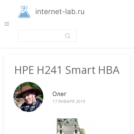
Перейти
к
internet-lab.ru
основному
содержанию
HPE H241 Smart HBA
Олег
17 ЯНВАРЯ 2019