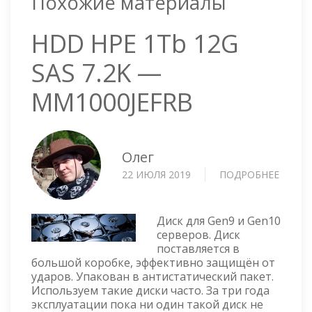
Похожие материалы
HDD HPE 1Tb 12G
SAS 7.2K —
MM1000JEFRB
Олег
22 ИЮЛЯ 2019
ПОДРОБНЕЕ
О
HDD
HPE
1TB
Диск для Gen9 и Gen10
12G
серверов. Диск
поставляется в
SAS
большой коробке, эффективно защищён от
7.2K
ударов. Упакован в антистатический пакет.
—
Используем такие диски часто. За три года
MM100
эксплуатации пока ни один такой диск не