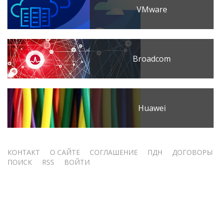
VMware
Broadcom
Huawei
Меню
КОНТАКТ
О САЙТЕ
СОГЛАШЕНИЕ
ПДН
ДОГОВОРЫ
ПОИСК
RSS
ВОЙТИ
учётной
записи
пользователя