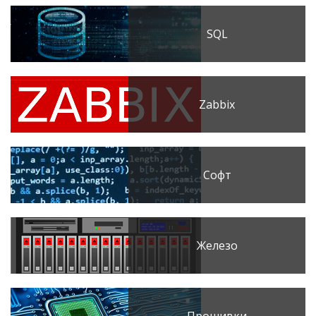
SQL
Zabbix
Софт
Железо
Прошивки