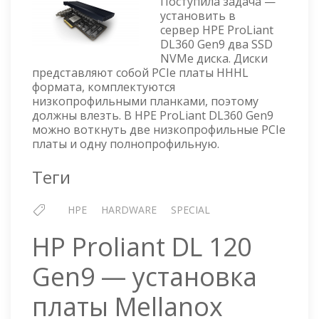
Поступила задача —
NVME
установить в
SSD
сервер HPE ProLiant
ДИСКА
DL360 Gen9 два SSD
В
NVMe диска. Диски
СЕРВЕР
представляют собой PCIe платы HHHL
HPE
формата, комплектуются
PROLIANT
низкопрофильными планками, поэтому
DL360
должны влезть. В HPE ProLiant DL360 Gen9
GEN9
можно воткнуть две низкопрофильные PCIe
платы и одну полнопрофильную.
Теги
HPE
HARDWARE
SPECIAL
HP Proliant DL 120
Gen9 — установка
платы Mellanox