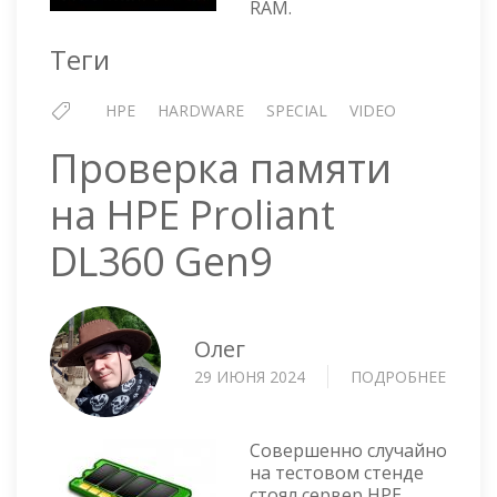
RAM.
DL380
GEN10
Теги
HPE
HARDWARE
SPECIAL
VIDEO
Проверка памяти
на HPE Proliant
DL360 Gen9
Олег
29 ИЮНЯ 2024
ПОДРОБНЕЕ
О
ПРОВ
ПАМЯ
НА
Совершенно случайно
HPE
на тестовом стенде
стоял сервер HPE
PROLI