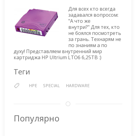
МИР
Для всех кто всегда
КАРТРИДЖА
задавался вопросом:
HP
"А что же
ULTRIUM
внутри?" Для тех, кто
LTO6
не боялся посмотреть
6,25TB
за грань. Технарям не
по знаниям а по
духу! Представляем внутренний мир
картриджа HP Ultrium LTO6 6,25TB :)
Теги
HPE
SPECIAL
HARDWARE
Популярно