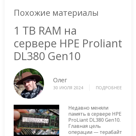
Похожие материалы
1 TB RAM на
сервере HPE Proliant
DL380 Gen10
Олег
30 ИЮЛЯ 2024
ПОДРОБНЕЕ
О
1
TB
RAM
Недавно меняли
НА
память в сервере HPE
ProLiant DL380 Gen10.
СЕРВЕ
Главная цель
HPE
операции — терабайт
PROLI