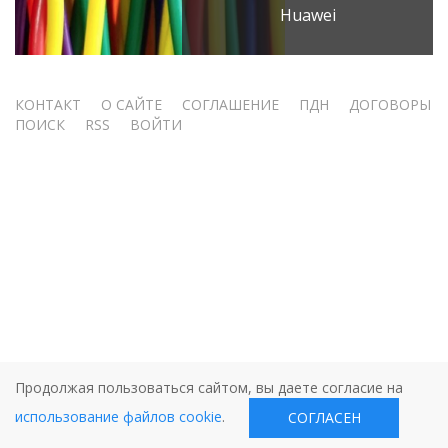
Huawei
Меню
КОНТАКТ
О САЙТЕ
СОГЛАШЕНИЕ
ПДН
ДОГОВОРЫ
ПОИСК
RSS
ВОЙТИ
учётной
записи
пользователя
Продолжая пользоваться сайтом, вы даете согласие на
использование файлов cookie
.
СОГЛАСЕН