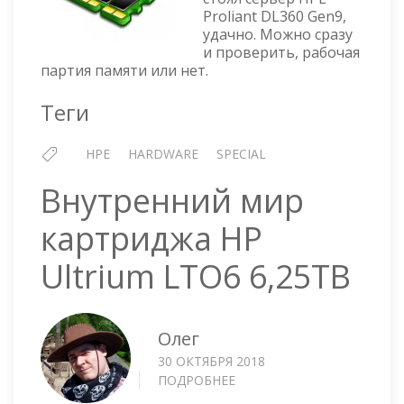
Proliant DL360 Gen9,
DL360
удачно. Можно сразу
GEN9
и проверить, рабочая
партия памяти или нет.
Теги
HPE
HARDWARE
SPECIAL
Внутренний мир
картриджа HP
Ultrium LTO6 6,25TB
Олег
30 ОКТЯБРЯ 2018
ПОДРОБНЕЕ
О
ВНУТРЕННИЙ