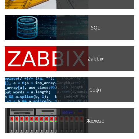
SQL
Zabbix
Софт
Железо