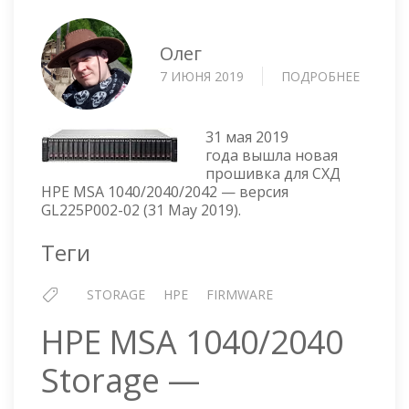
Олег
7 ИЮНЯ 2019
ПОДРОБНЕЕ
О
HPE
MSA
1040/20
31 мая 2019
STORA
года вышла новая
прошивка для СХД
—
HPE MSA 1040/2040/2042 — версия
ПРОШИ
GL225P002-02 (31 May 2019).
GL225P
02
Теги
STORAGE
HPE
FIRMWARE
HPE MSA 1040/2040
Storage —