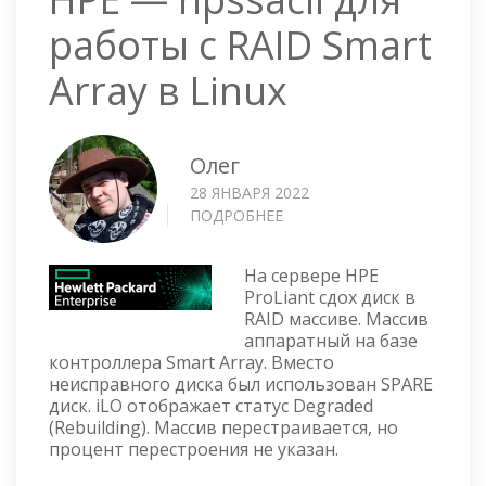
работы с RAID Smart
Array в Linux
Олег
28 ЯНВАРЯ 2022
ПОДРОБНЕЕ
О
HPE
—
На сервере HPE
HPSSACLI
ProLiant сдох диск в
ДЛЯ
RAID массиве. Массив
РАБОТЫ
аппаратный на базе
С
контроллера Smart Array. Вместо
RAID
неисправного диска был использован SPARE
SMART
диск. iLO отображает статус Degraded
ARRAY
(Rebuilding). Массив перестраивается, но
В
процент перестроения не указан.
LINUX