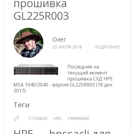
прошивка
GL225R003
Олег
23 ИЮЛЯ 2018
ПОДРОБНЕЕ
О
HPE
MSA
1040/2
Последняя на
STORA
текущий момент
прошивка СХД HPE
—
MSA 1040/2040 - версия GL225R003 (18 дек
ПРОШ
2017).
GL225
Теги
STORAGE
HPE
FIRMWARE
HPE — hpssacli для