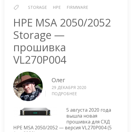
STORAGE
HPE
FIRMWARE
HPE MSA 2050/2052
Storage —
прошивка
VL270P004
Олег
29 ДЕКАБРЯ 2020
ПОДРОБНЕЕ
О
HPE
MSA
5 августа 2020 года
2050/2052
вышла новая
STORAGE
прошивка для СХД
—
HPE MSA 2050/2052 — версия VL270P004 (5
ПРОШИВКА