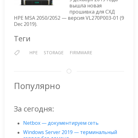
2050/2052
вышла новая
STORAGE
прошивка для СХД
—
HPE MSA 2050/2052 — версия VL270P003-01 (9
ПРОШИВКА
Dec 2019).
VL270P003-
01
Теги
HPE
STORAGE
FIRMWARE
Популярно
За сегодня:
Netbox — документируем сеть
Windows Server 2019 — терминальный