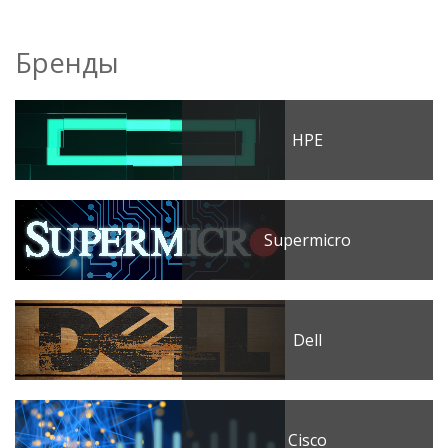
Бренды
HPE
Supermicro
Dell
Cisco