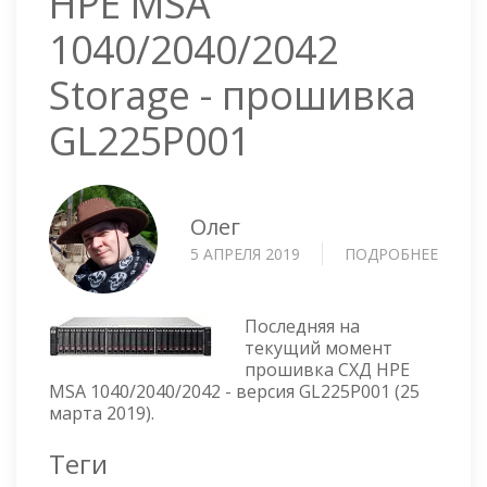
HPE MSA
1040/2040/2042
Storage - прошивка
GL225P001
Олег
5 АПРЕЛЯ 2019
ПОДРОБНЕЕ
О
HPE
MSA
1040/
Последняя на
STOR
текущий момент
прошивка СХД HPE
-
MSA 1040/2040/2042 - версия GL225P001 (25
ПРОШ
марта 2019).
GL225
Теги