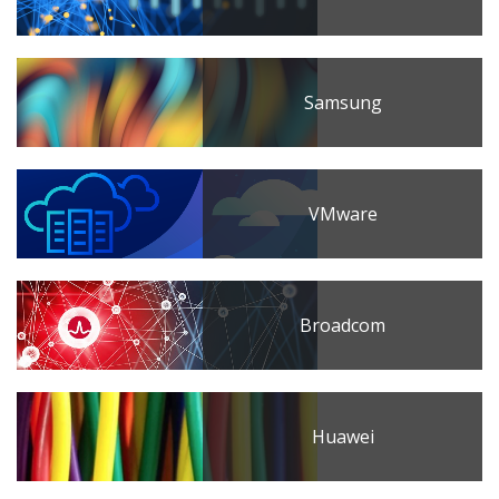
Samsung
VMware
Broadcom
Huawei