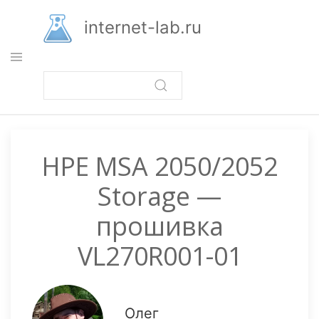
Перейти
к
internet-lab.ru
основному
содержанию
HPE MSA 2050/2052
Storage —
прошивка
VL270R001-01
Олег