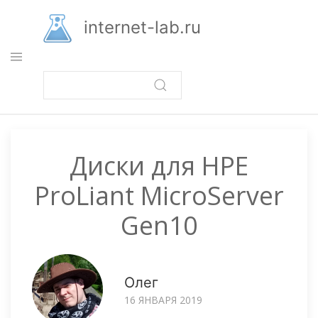
Перейти
к
internet-lab.ru
основному
содержанию
Диски для HPE
ProLiant MicroServer
Gen10
Олег
16 ЯНВАРЯ 2019