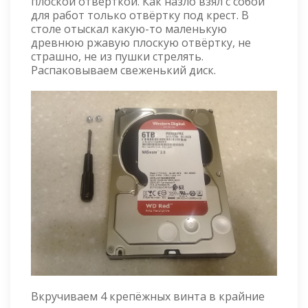
плоской отвёрткой. Как назло взял с собой
для работ только отвёртку под крест. В
столе отыскал какую-то маленькую
древнюю ржавую плоскую отвёртку, не
страшно, не из пушки стрелять.
Распаковываем свеженький диск.
Вкручиваем 4 крепёжных винта в крайние