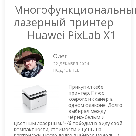
Многофункциональны
лазерный принтер
— Huawei PixLab X1
Олег
22 ДЕКАБРЯ 2024
ПОДРОБНЕЕ
О
МНОГОФУНКЦИОНАЛЬНЫ
ЛАЗЕРНЫЙ
Прикупил себе
ПРИНТЕР
принтер. Плюс
—
ксерокс и сканер в
HUAWEI
одном флаконе. Долго
PIXLAB
выбирал между
X1
чёрно-белым и
цветным лазерным. Ч/б победил в виду свой
компактности, стоимости и цены на
картриджи. После долго выбирал модель, и