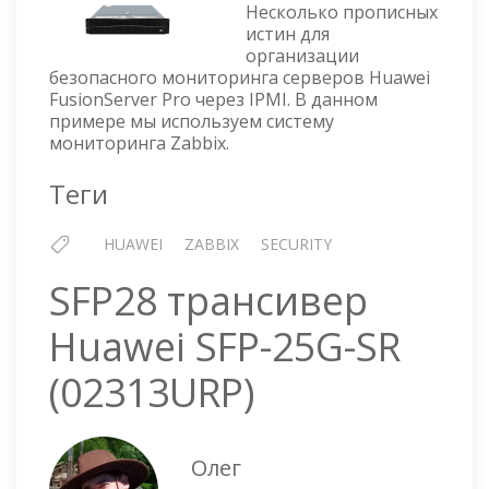
БЕЗО
Несколько прописных
МОНИ
истин для
организации
IBMC
безопасного мониторинга серверов Huawei
ЧЕРЕЗ
FusionServer Pro через IPMI. В данном
IPMI
примере мы используем систему
мониторинга Zabbix.
Теги
HUAWEI
ZABBIX
SECURITY
SFP28 трансивер
Huawei SFP-25G-SR
(02313URP)
Олег