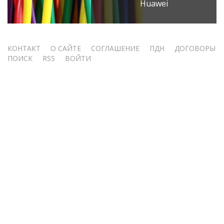
Huawei
Меню
КОНТАКТ
О САЙТЕ
СОГЛАШЕНИЕ
ПДН
ДОГОВОРЫ
ПОИСК
RSS
ВОЙТИ
учётной
записи
пользователя