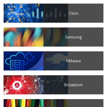
Cisco
Samsung
VMware
Broadcom