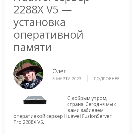
2288X V5 —
установка
оперативной
памяти
Олег
8 МАРТА 2023
ПОДРОБНЕЕ
О
HUAWE
СЕРВЕ
2288X
С добрым утром,
V5
страна. Сегодня мы с
вами забиваем
—
оперативкой сервер Huawei FusionServer
УСТАН
Pro 2288X V5.
ОПЕР
ПАМЯ