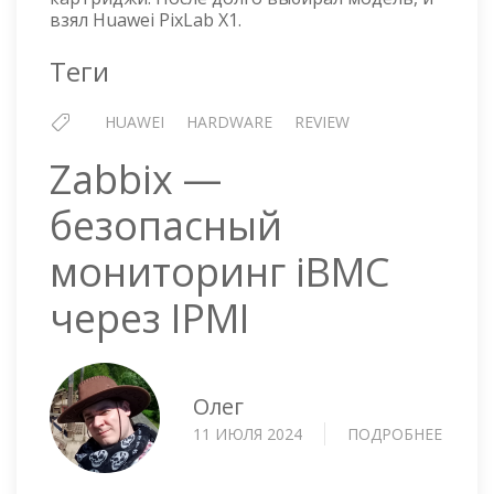
взял Huawei PixLab X1.
Теги
HUAWEI
HARDWARE
REVIEW
Zabbix —
безопасный
мониторинг iBMC
через IPMI
Олег
11 ИЮЛЯ 2024
ПОДРОБНЕЕ
О
ZABBI
—