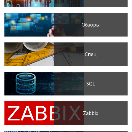
Обзоры
Спец
SQL
Zabbix