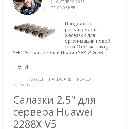
21 ОКТЯБРЯ 2023
ПОДРОБНЕЕ
О
SFP28
ТРАНСИВЕР
Продолжаю
HUAWEI
распаковывать
SFP-
железяки для
25G-
организации новой
SR
сети. Открыл пачку
(02313URP)
SFP128 трансиверов Huawei SFP-25G-SR.
Теги
HUAWEI
HARDWARE
REVIEW
NETWORK
Салазки 2.5'' для
сервера Huawei
2288X V5