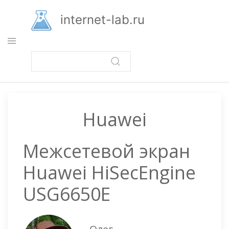
Перейти
к
internet-lab.ru
основному
содержанию
Huawei
Межсетевой экран
Huawei HiSecEngine
USG6650E