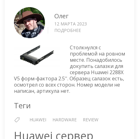
Олег
12 МАРТА 2023
ПОДРОБНЕЕ
О
САЛАЗКИ
2.5''
Столкнулся с
ДЛЯ
проблемой на ровном
СЕРВЕРА
месте. Понадобилось
HUAWEI
докупить салазки для
2288X
сервера Huawei 2288X
V5
V5 форм-фактора 2.5''. Образец салазок есть,
осмотрел со всех сторон. Номер модели не
написан, артикула нет.
Теги
HUAWEI
HARDWARE
REVIEW
Huawei сервер