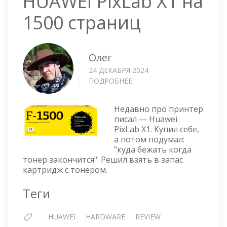
HUAWEI PixLab X1 на
1500 страниц
Олег
24 ДЕКАБРЯ 2024
ПОДРОБНЕЕ
О
ЛАЗЕРНЫЙ
КАРТРИДЖ
Недавно про принтер
TC-
писал — Huawei
HW-
PixLab X1. Купил себе,
F-
а потом подумал:
1500
"куда бежать когда
ДЛЯ
тонер закончится". Решил взять в запас
HUAWEI
картридж с тонером.
PIXLAB
X1
Теги
НА
1500
HUAWEI
HARDWARE
REVIEW
СТРАНИЦ