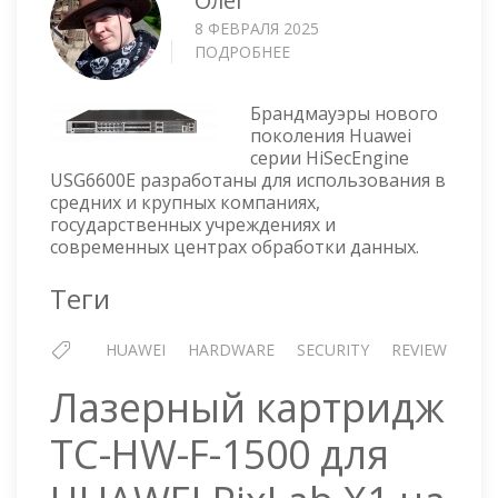
Олег
8 ФЕВРАЛЯ 2025
ПОДРОБНЕЕ
О
МЕЖСЕТЕВОЙ
ЭКРАН
Брандмауэры нового
HUAWEI
поколения Huawei
HISECENGINE
серии HiSecEngine
USG6650E
USG6600E разработаны для использования в
средних и крупных компаниях,
государственных учреждениях и
современных центрах обработки данных.
Теги
HUAWEI
HARDWARE
SECURITY
REVIEW
Лазерный картридж
TC-HW-F-1500 для