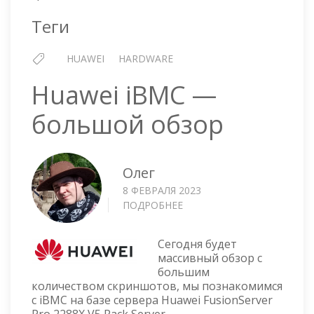
Теги
HUAWEI
HARDWARE
Huawei iBMC —
большой обзор
Олег
8 ФЕВРАЛЯ 2023
ПОДРОБНЕЕ
О
HUAWEI
IBMC
Сегодня будет
—
массивный обзор с
БОЛЬШОЙ
большим
ОБЗОР
количеством скриншотов, мы познакомимся
с iBMC на базе сервера Huawei FusionServer