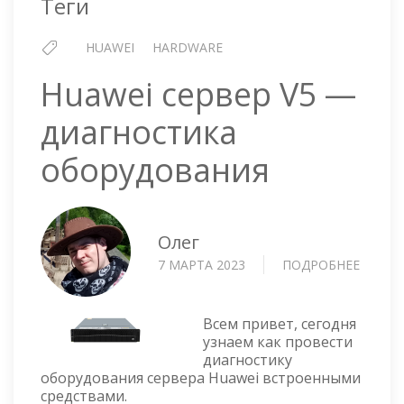
Теги
HUAWEI
HARDWARE
Huawei сервер V5 —
диагностика
оборудования
Олег
7 МАРТА 2023
ПОДРОБНЕЕ
О
HUAWE
СЕРВЕ
V5
Всем привет, сегодня
—
узнаем как провести
диагностику
ДИАГН
оборудования сервера Huawei встроенными
ОБОР
средствами.