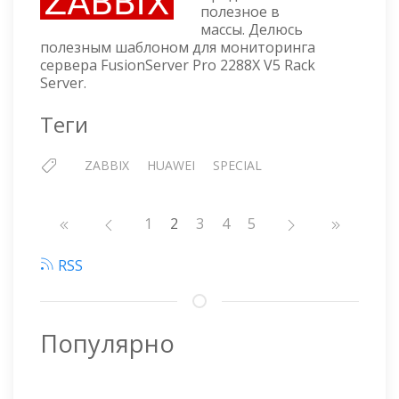
ДЛЯ
полезное в
МОНИТОРИНГА
массы. Делюсь
СЕРВЕРА
полезным шаблоном для мониторинга
HUAWEI
сервера FusionServer Pro 2288X V5 Rack
2288X
Server.
V5
Теги
ZABBIX
HUAWEI
SPECIAL
Нумерация
Страница
1
2
Страница
3
Страница
4
Страница
5
страниц
RSS
Популярно