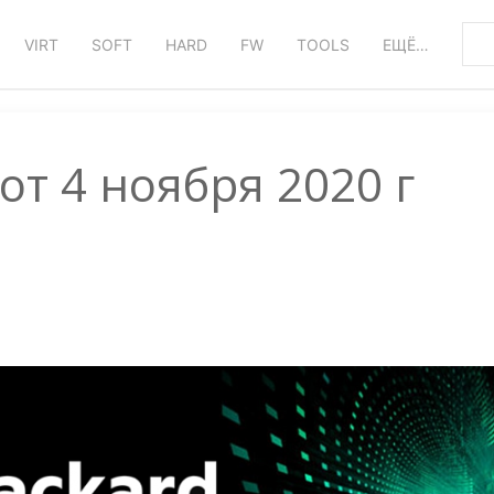
VIRT
SOFT
HARD
FW
TOOLS
ЕЩЁ…
 от 4 ноября 2020 г