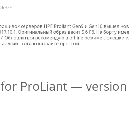
ОБНЕЕ
О
SPP
SERVICE
PACK
рошивок серверов HPE Proliant Gen9 и Gen10 вышел но
FOR
017.10.1. Оригинальный образ весит 5.6 Гб. На борту име
017. Обновляться рекомендую в offline режиме с флешки 
PROLIANT
с долгий - согласовывайте простой.
—
VERSION
2017.10.1
 for ProLiant — version