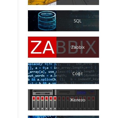
SQL
Zabbix
Софт
Железо