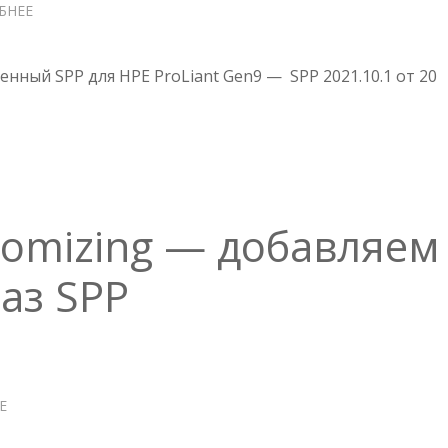
БНЕЕ
О
SPP
SERVICE
PACK
ный SPP для HPE ProLiant Gen9 — SPP 2021.10.1 от 20
FOR
PROLIANT
—
VERSION
2021.10.1
tomizing — добавляем
аз SPP
Е
О
HPE
SPP