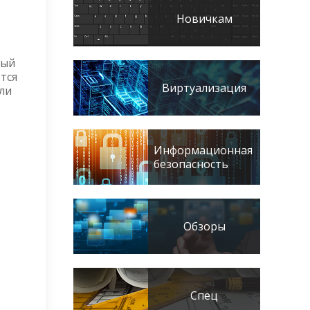
Новичкам
вый
ется
Виртуализация
или
Информационная
безопасность
Обзоры
Спец