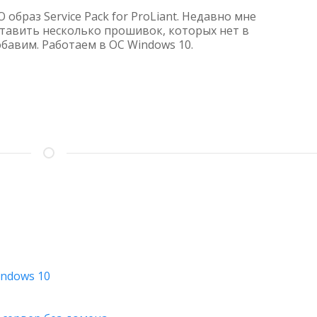
ISO
 образ Service Pack for ProLiant. Недавно мне
CUSTOMIZING
тавить несколько прошивок, которых нет в
бавим. Работаем в ОС Windows 10.
—
ДОБАВЛЯЕМ
ПРОШИВКИ
В
ОБРАЗ
SPP
indows 10