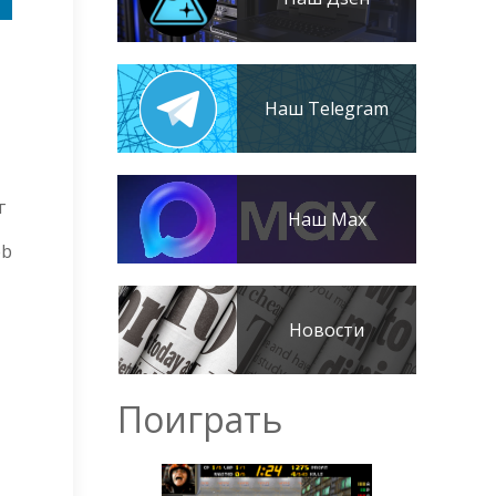
Наш Telegram
г
Наш Max
eb
Новости
Поиграть