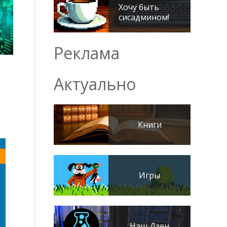
Хочу быть
сисадмином!
Реклама
Актуально
Книги
Игры
Наш Дзен